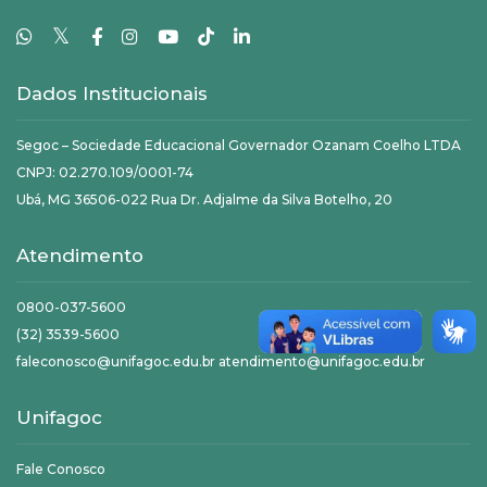
𝕏
Dados Institucionais
Segoc – Sociedade Educacional Governador Ozanam Coelho LTDA
CNPJ: 02.270.109/0001-74
Ubá, MG 36506-022 Rua Dr. Adjalme da Silva Botelho, 20
Atendimento
0800-037-5600
(32) 3539-5600
faleconosco@unifagoc.edu.br atendimento@unifagoc.edu.br
Unifagoc
Fale Conosco