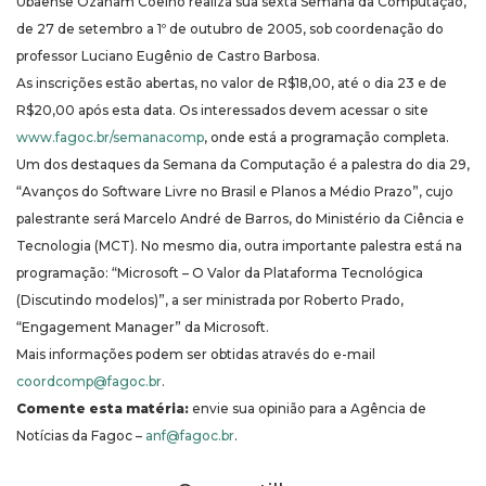
Ubaense Ozanam Coelho realiza sua sexta Semana da Computação,
de 27 de setembro a 1º de outubro de 2005, sob coordenação do
professor Luciano Eugênio de Castro Barbosa.
As inscrições estão abertas, no valor de R$18,00, até o dia 23 e de
R$20,00 após esta data. Os interessados devem acessar o site
www.fagoc.br/semanacomp
, onde está a programação completa.
Um dos destaques da Semana da Computação é a palestra do dia 29,
“Avanços do Software Livre no Brasil e Planos a Médio Prazo”, cujo
palestrante será Marcelo André de Barros, do Ministério da Ciência e
Tecnologia (MCT). No mesmo dia, outra importante palestra está na
programação: “Microsoft – O Valor da Plataforma Tecnológica
(Discutindo modelos)”, a ser ministrada por Roberto Prado,
“Engagement Manager” da Microsoft.
Mais informações podem ser obtidas através do e-mail
coordcomp@fagoc.br
.
Comente esta matéria:
envie sua opinião para a Agência de
Notícias da Fagoc –
anf@fagoc.br
.