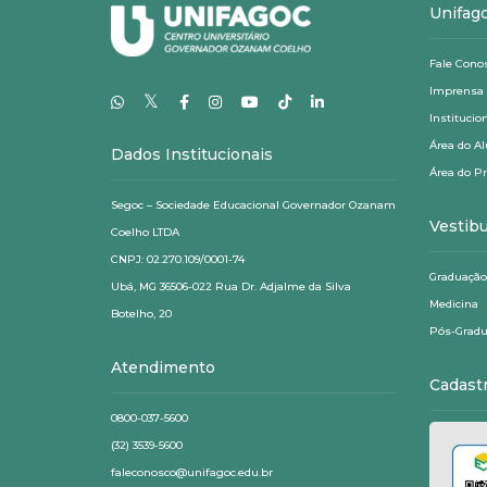
Unifag
Fale Cono
Imprensa
𝕏
Institucio
Área do A
Dados Institucionais
Área do P
Segoc – Sociedade Educacional Governador Ozanam
Vestibu
Coelho LTDA
CNPJ: 02.270.109/0001-74
Graduação
Ubá, MG 36506-022 Rua Dr. Adjalme da Silva
Medicina
Botelho, 20
Pós-Gradu
Atendimento
Cadast
0800-037-5600
(32) 3539-5600
faleconosco@unifagoc.edu.br