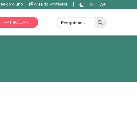
A-
A+
ea do Aluno
Área do Professor
|
Search Button
Search
for:
MATRICULAR