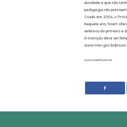
atividade e que não tenh
pedagogia não precisam 
Criado em 2004, o ProU
Naquele ano, foram ofere
seletivos do primeiro e 
A inscrição deve ser feit
www.mec.gov.br/prouni 
www.nota10.com.br