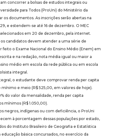
am concorrer a bolsas de estudos integrais ou
versidade para Todos (ProUni) do Ministério da
 os documentos. As inscrições serão abertas na
ia 29, e estendem-se até 16 de dezembro. O MEC
selecionados em 20 de dezembro, pela internet.
s, os candidatos devem atender a uma série de
ter feito o Exame Nacional do Ensino Médio (Enem) em
escrita e na redação, nota média igual ou maior a
ensino médio em escola da rede pública ou em escola
lsista integral.
ntegral, o estudante deve comprovar renda per capita
io mínimo e meio (R$ 525,00, em valores de hoje).
50% do valor da mensalidade, renda per capita
rios mínimos (R$ 1.050,00).
os negros, indígenas ou com deficiência, o ProUni
decem à porcentagem dessas populações por estado,
s do Instituto Brasileiro de Geografia e Estatística
a educação básica concursados, no exercício da