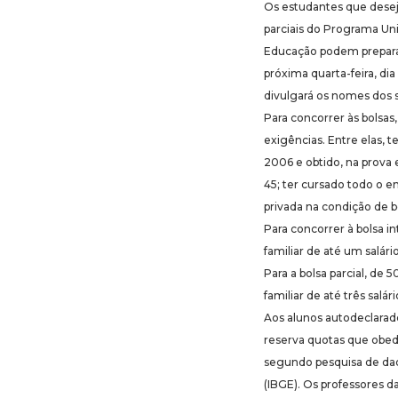
Os estudantes que desej
parciais do Programa Uni
Educação podem preparar
próxima quarta-feira, d
divulgará os nomes dos 
Para concorrer às bolsa
exigências. Entre elas, 
2006 e obtido, na prova 
45; ter cursado todo o 
privada na condição de bo
Para concorrer à bolsa i
familiar de até um salár
Para a bolsa parcial, de 
familiar de até três salá
Aos alunos autodeclarad
reserva quotas que obe
segundo pesquisa de dado
(IBGE). Os professores d