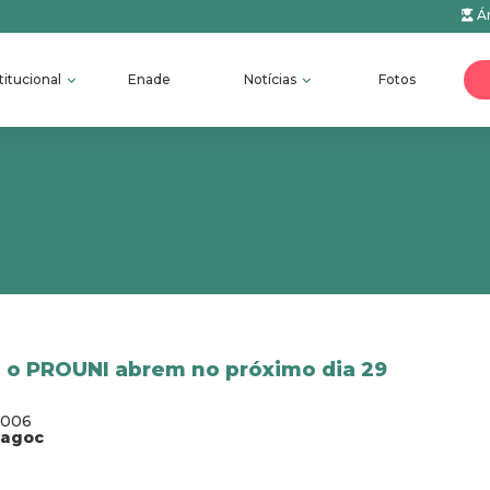
Ár
titucional
Enade
Notícias
Fotos
a o PROUNI abrem no próximo dia 29
2006
fagoc