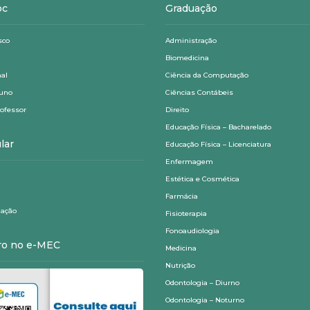
oc
Graduação
sco
Administração
Biomedicina
nal
Ciência da Computação
luno
Ciências Contábeis
rofessor
Direito
Educação Física – Bacharelado
lar
Educação Física – Licenciatura
Enfermagem
Estética e Cosmética
Farmácia
ação
Fisioterapia
Fonoaudiologia
ro no e-MEC
Medicina
Nutrição
Odontologia – Diurno
Odontologia – Noturno