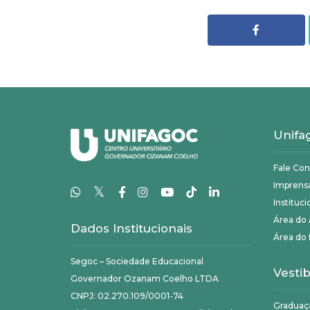
Unifa
Fale Co
Imprens
𝕏
Instituci
Área do
Dados Institucionais
Área do 
Segoc – Sociedade Educacional
Vestib
Governador Ozanam Coelho LTDA
CNPJ: 02.270.109/0001-74
Graduaç