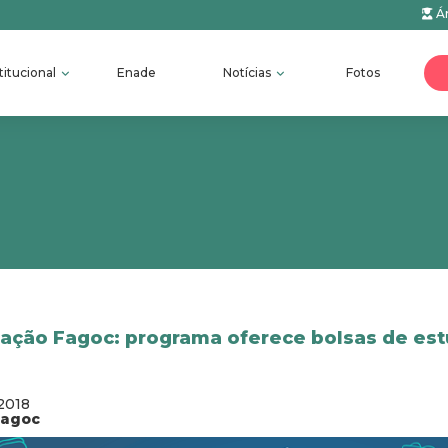
Ár
titucional
Enade
Notícias
Fotos
zação Fagoc: programa oferece bolsas de es
2018
fagoc