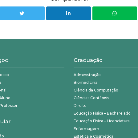
goc
Graduação
nosco
Administração
a
Biomedicina
onal
Ciência da Computação
 Aluno
Ciências Contábeis
Professor
Direito
Educação Física – Bacharelado
ular
Educação Física – Licenciatura
Enfermagem
ão
Estética e Cosmética