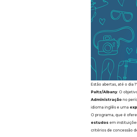
Estão abertas, até o dia 1º
Paltz/Albany
. O objeti
Administração
no perí
idioma inglês e uma
exp
O programa, que é ofere
estudos
em instituições
critérios de concessão d