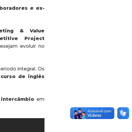
aboradores e ex-
keting & Value
itive Project
desejam evoluir no
ríodo integral. Os
m
curso de inglês
o
intercâmbio
em