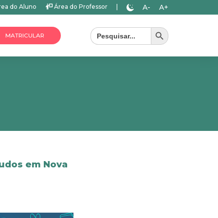
A-
A+
ea do Aluno
Área do Professor
|
Search Button
Search
for:
MATRICULAR
tudos em Nova