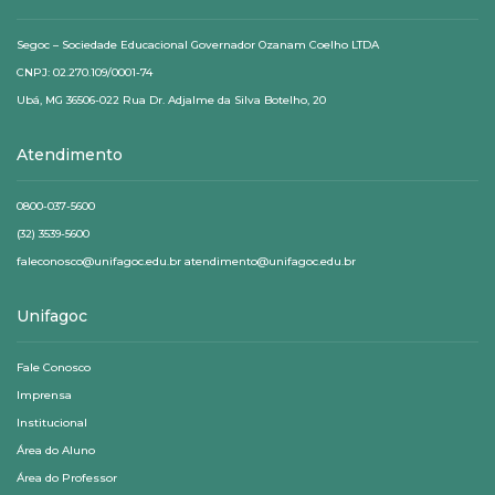
Segoc – Sociedade Educacional Governador Ozanam Coelho LTDA
CNPJ: 02.270.109/0001-74
Ubá, MG 36506-022 Rua Dr. Adjalme da Silva Botelho, 20
Atendimento
0800-037-5600
(32) 3539-5600
faleconosco@unifagoc.edu.br atendimento@unifagoc.edu.br
Unifagoc
Fale Conosco
Imprensa
Institucional
Área do Aluno
Área do Professor