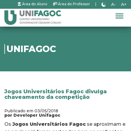
A-
A+
Área do Aluno
Área do Professor
|
Alter
UNIFAGOC
Jogos Universitários Fagoc divulga
chaveamento da competição
Publicado em 03/05/2018
por Developer Unifagoc
Os
Jogos Universitários Fagoc
se aproximam e