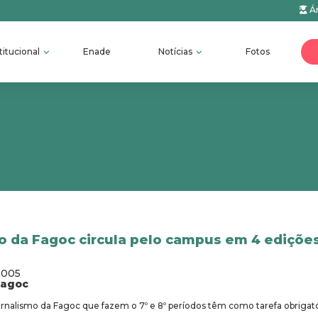
Ár
titucional
Enade
Notícias
Fotos
o da Fagoc circula pelo campus em 4 ediçõe
2005
fagoc
rnalismo da Fagoc que fazem o 7º e 8º períodos têm como tarefa obrigató