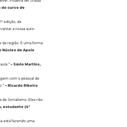
ever. Poderia ser criada
a do curso de
1ª edição, da
vantar a nossa auto-
 da região. É uma forma
do Núcleo de Apoio
 aula.”
– Sávio Martins,
tagem com o pessoal de
o.”
– Ricardo Ribeiro
s de Jornalismo. Eles não
a, estudante (4º
rma está fazendo uma