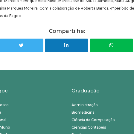
iro, Marcelo Henrique Vidal Melo, Marco José de Souza Almeida, Maria Aug
ina Marques Moreira. Com a colaboração de Roberta Barros, 4º período de
as da Fagoc.
Compartilhe:
goc
Graduação
nosco
Administração
a
Biomedicina
onal
Ciência da Computação
 Aluno
Ciências Contábeis