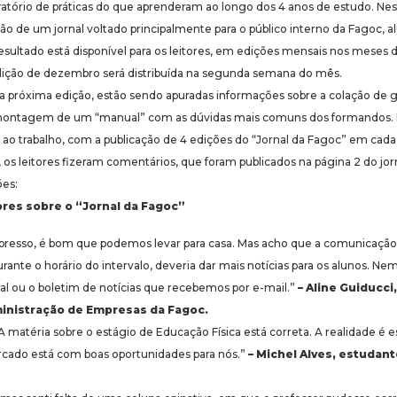
ratório de práticas do que aprenderam ao longo dos 4 anos de estudo. Nes
o de um jornal voltado principalmente para o público interno da Fagoc, al
esultado está disponível para os leitores, em edições mensais nos meses
ição de dezembro será distribuída na segunda semana do mês.
a próxima edição, estão sendo apuradas informações sobre a colação de
a montagem de um “manual” com as dúvidas mais comuns dos formandos. P
 ao trabalho, com a publicação de 4 edições do “Jornal da Fagoc” em cada
as, os leitores fizeram comentários, que foram publicados na página 2 do j
ões:
ores sobre o “Jornal da Fagoc”
presso, é bom que podemos levar para casa. Mas acho que a comunicação
durante o horário do intervalo, deveria dar mais notícias para os alunos.
ral ou o boletim de notícias que recebemos por e-mail.”
– Aline Guiducci
inistração de Empresas da Fagoc.
A matéria sobre o estágio de Educação Física está correta. A realidade 
cado está com boas oportunidades para nós.”
– Michel Alves, estudant