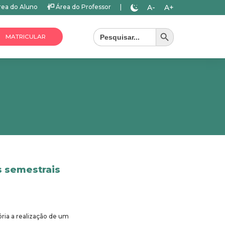
A-
A+
ea do Aluno
Área do Professor
|
Search Button
Search
for:
MATRICULAR
s semestrais
ria a realização de um