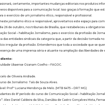
asionará, certamente, importantes mudanças editoriais nos produtos infor
meios disponíveis para a comunicação local. Isso graças à formação que e
a o exercício de um jornalismo ético, responsável e profissional.
neste jornalismo ético e responsável, aproveitamos este espaço para co
dia 26 de outubro, nos tribunais de Brasília, que restabeleceu a obrigato
ão Social – habilitação Jornalismo, para o exercício da profissão de Jorna
va das entidades sindicais da categoria que, a partir da decisão tomada no 
cio irregular da profissão. Entendemos que toda a sociedade que se quer
resença de uma imprensa séria e atuante na ampliação das liberdades de 
ediente:
aculdade Ubaense Ozanam Coelho – FAGOC.
celo de Oliveira Andrade.
rso de Jornalismo: Taís de Souza Alves.
sável: Profª Luciana Mendonça de Melo. (MTB 6475 – DRT MG)
dantes do 8º período do curso de Comunicação Social – habilitação Jorn
o”: Alex Daniel Caldeira da Silva, Danúbia de Castro Gonçalves Mota, Fer