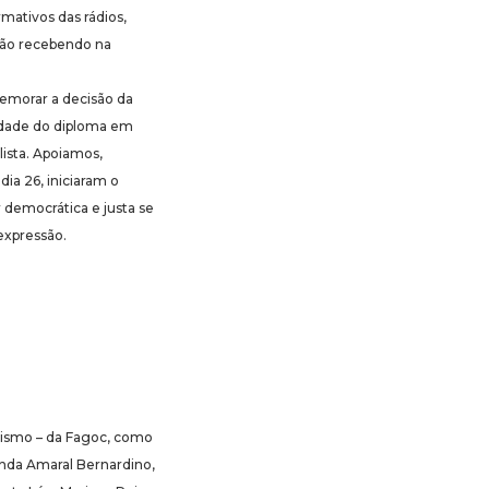
mativos das rádios,
stão recebendo na
memorar a decisão da
riedade do diploma em
lista. Apoiamos,
dia 26, iniciaram o
 democrática e justa se
expressão.
alismo – da Fagoc, como
nanda Amaral Bernardino,