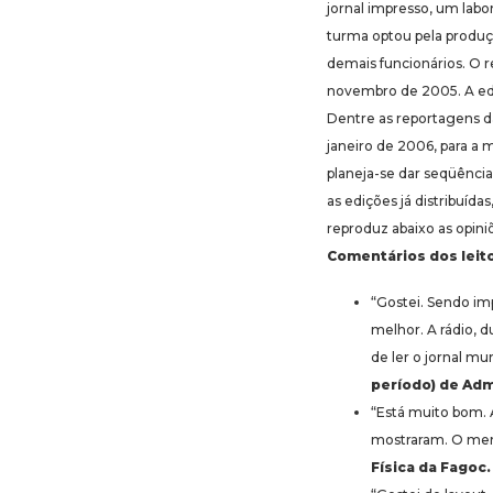
jornal impresso, um labo
turma optou pela produçã
demais funcionários. O r
novembro de 2005. A ed
Dentre as reportagens d
janeiro de 2006, para 
planeja-se dar seqüência
as edições já distribuíd
reproduz abaixo as opini
Comentários dos leit
“Gostei. Sendo im
melhor. A rádio, 
de ler o jornal mu
período) de Adm
“Está muito bom. 
mostraram. O mer
Física da Fagoc.