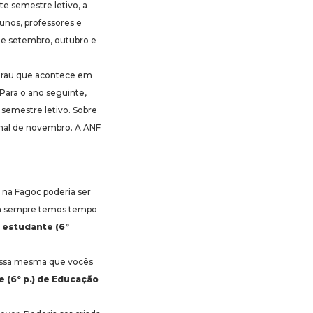
te semestre letivo, a
unos, professores e
 de setembro, outubro e
 grau que acontece em
ara o ano seguinte,
 semestre letivo. Sobre
ornal de novembro. A ANF
 na Fagoc poderia ser
 Nem sempre temos tempo
, estudante (6º
é essa mesma que vocês
e (6º p.) de Educação