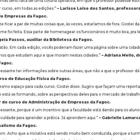
 mas senti falta de uma coluna opinativa, em que o professor pudesse escr
r curso, em todas as edições.”
– Larisse Loise dos Santos, professor
de Empresas da Fagoc.
te ficar a par de muitas coisas que, às vezes, estaríamos de fora. Gostei da 
foi feita. Essa parte de homenagear os funcionários é muito boa, pra le
ela Passos, auxiliar da Biblioteca da Fagoc.
tão. Em cada edição, vocês poderiam fazer uma página sobre uma cidade
lunos que estudam aqui e que moram nestas cidades.”
– Adriana Mello, 
Fagoc.
essante ter informações sobre outras áreas, que não a que o professor dá
rso de Educação Física da Fagoc.
smo espaço para cada curso. Gostei disso. Sugiro que façam uma repor
 está se formando, sobre as perspectivas deles para o mercado de trabalh
r do curso de Administração de Empresas da Fagoc.
ressante, porque é um incentivo que a faculdade está dando para os aluno
aculdade para aprender a prática. Já aprendem aqui.”
– Gabrielle Lamarc
nalismo da Fagoc.
bom. Acho que a iniciativa está sendo muito bem conduzida, porque a tu