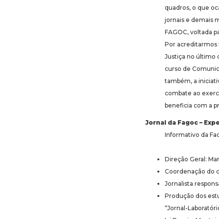
quadros, o que oc
jornais e demais 
FAGOC, voltada par
Por acreditarmos 
Justiça no último 
curso de Comunicaç
também, a iniciati
combate ao exercí
beneficia com a p
Jornal da Fagoc – Exp
Informativo da F
Direção Geral: Mar
Coordenação do cu
Jornalista respon
Produção dos estu
“Jornal-Laboratóri