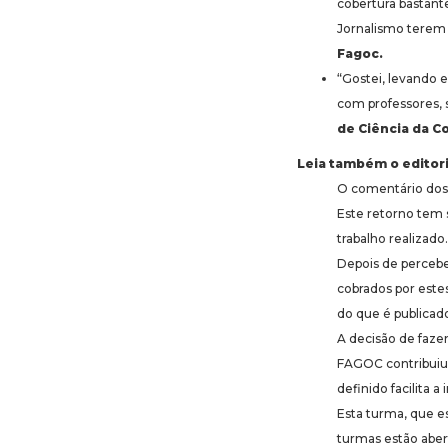
cobertura bastante
Jornalismo terem 
Fagoc.
“Gostei, levando 
com professores, s
de Ciência da 
Leia também o editori
O comentário dos 
Este retorno tem 
trabalho realizado.
Depois de percebe
cobrados por este
do que é publicado
A decisão de fazer
FAGOC contribuiu p
definido facilita a
Esta turma, que e
turmas estão aber