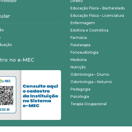
Professor
Direito
Educação Física – Bacharelado
ular
Educação Física – Licenciatura
Enfermagem
ão
Estética e Cosmética
a
Farmácia
duação
Fisioterapia
Fonoaudiologia
tro no e-MEC
Medicina
Nutrição
Odontologia – Diurno
Odontologia – Noturno
Pedagogia
Psicologia
Terapia Ocupacional