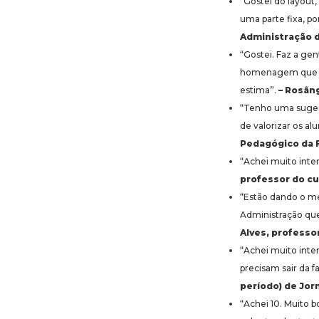
“Gostei do layout,
uma parte fixa, po
Administração 
“Gostei. Faz a gen
homenagem que me 
estima”.
– Rosâng
“Tenho uma suges
de valorizar os a
Pedagógico da 
“Achei muito inter
professor do cu
“Estão dando o me
Administração que
Alves, professo
“Achei muito inte
precisam sair da f
período) de Jor
“Achei 10. Muito 