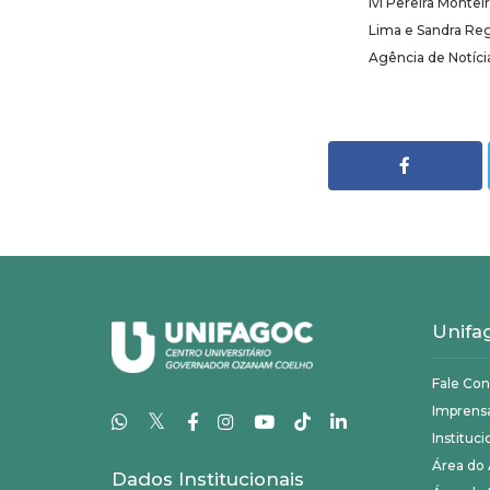
Ivi Pereira Monte
Lima e Sandra Reg
Agência de Notíci
Unifa
Fale Co
Imprens
𝕏
Instituci
Área do
Dados Institucionais