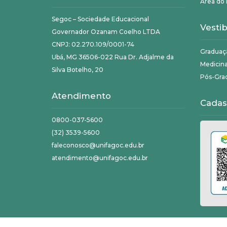
Área do 
Segoc – Sociedade Educacional
Vestib
Governador Ozanam Coelho LTDA
CNPJ: 02.270.109/0001-74
Graduaç
Ubá, MG 36506-022 Rua Dr. Adjalme da
Medicin
Silva Botelho, 20
Pós-Gra
Atendimento
Cadas
0800-037-5600
(32) 3539-5600
faleconosco@unifagoc.edu.br
atendimento@unifagoc.edu.br