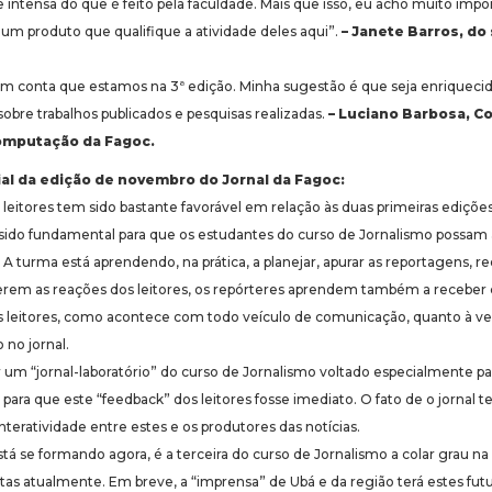
 intensa do que é feito pela faculdade. Mais que isso, eu acho muito impo
um produto que qualifique a atividade deles aqui”.
– Janete Barros, do
em conta que estamos na 3ª edição. Minha sugestão é que seja enriqueci
obre trabalhos publicados e pesquisas realizadas.
– Luciano Barbosa, C
Computação da Fagoc.
al da edição de novembro do Jornal da Fagoc:
leitores tem sido bastante favorável em relação às duas primeiras ediçõe
sido fundamental para que os estudantes do curso de Jornalismo possam a
 A turma está aprendendo, na prática, a planejar, apurar as reportagens, redi
rem as reações dos leitores, os repórteres aprendem também a receber c
s leitores, como acontece com todo veículo de comunicação, quanto à ve
 no jornal.
 um “jornal-laboratório” do curso de Jornalismo voltado especialmente par
ara que este “feedback” dos leitores fosse imediato. O fato de o jornal 
 interatividade entre estes e os produtores das notícias.
stá se formando agora, é a terceira do curso de Jornalismo a colar grau 
tas atualmente. Em breve, a “imprensa” de Ubá e da região terá estes fut