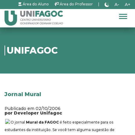
A-
A+
Área do Aluno
Área do Professor
|
Alter
UNIFAGOC
Jornal Mural
Publicado em 02/10/2006
por Developer Unifagoc
O jornal
Mural da FAGOC
é feito especialmente para os
estudantes da instituição. Se você tem alguma sugestão de