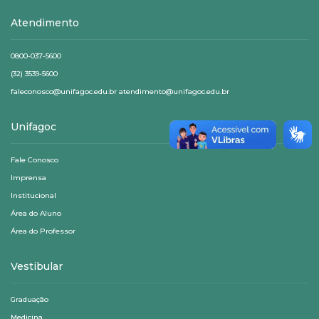
Atendimento
0800-037-5600
(32) 3539-5600
faleconosco@unifagoc.edu.br atendimento@unifagoc.edu.br
Unifagoc
Fale Conosco
Imprensa
Institucional
Área do Aluno
Área do Professor
Vestibular
Graduação
Medicina