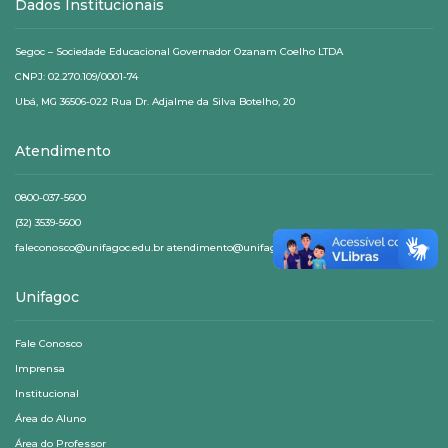
Dados Institucionais
Segoc – Sociedade Educacional Governador Ozanam Coelho LTDA
CNPJ: 02.270.109/0001-74
Ubá, MG 36506-022 Rua Dr. Adjalme da Silva Botelho, 20
Atendimento
0800-037-5600
(32) 3539-5600
faleconosco@unifagoc.edu.br atendimento@unifagoc.edu.br
Unifagoc
Fale Conosco
Imprensa
Institucional
Área do Aluno
Área do Professor