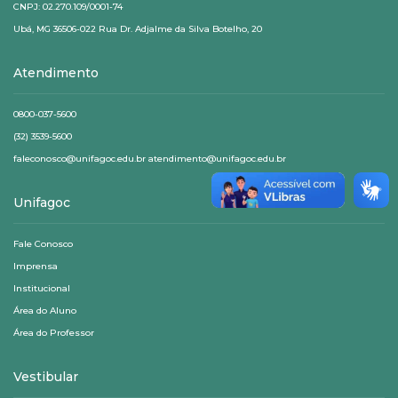
CNPJ: 02.270.109/0001-74
Ubá, MG 36506-022 Rua Dr. Adjalme da Silva Botelho, 20
Atendimento
0800-037-5600
(32) 3539-5600
faleconosco@unifagoc.edu.br atendimento@unifagoc.edu.br
Unifagoc
Fale Conosco
Imprensa
Institucional
Área do Aluno
Área do Professor
Vestibular