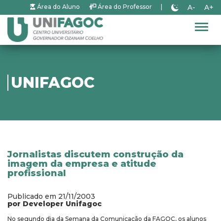
A-
A+
Área do Aluno
Área do Professor
|
Alter
UNIFAGOC
Jornalistas discutem construção da
imagem da empresa e atitude
profissional
Publicado em 21/11/2003
por Developer Unifagoc
No segundo dia da Semana da Comunicação da FAGOC, os alunos