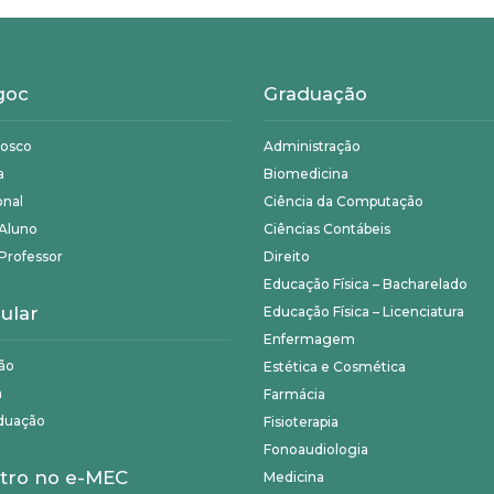
goc
Graduação
nosco
Administração
a
Biomedicina
onal
Ciência da Computação
 Aluno
Ciências Contábeis
Professor
Direito
Educação Física – Bacharelado
ular
Educação Física – Licenciatura
Enfermagem
ão
Estética e Cosmética
a
Farmácia
duação
Fisioterapia
Fonoaudiologia
tro no e-MEC
Medicina