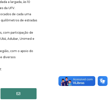
ada a largada, às 10
es da UFV.
colocados de cada uma
6 quilômetros de estradas
as, com participação de
e Ubá, Adubar, Unimed e
 região, com o apoio do
de diversos
7.