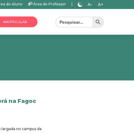
A-
A+
ea do Aluno
Área do Professor
|
Search Button
Search
for:
MATRICULAR
erá na Fagoc
ua largada no campus da