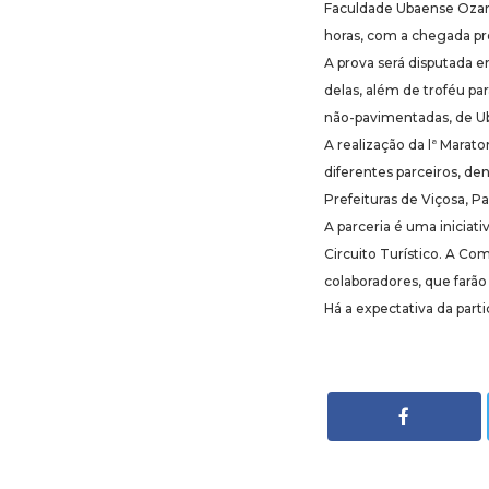
Faculdade Ubaense Ozanam
horas, com a chegada pre
A prova será disputada 
delas, além de troféu pa
não-pavimentadas, de Ubá
A realização da lª Marat
diferentes parceiros, de
Prefeituras de Viçosa, P
A parceria é uma iniciat
Circuito Turístico. A Co
colaboradores, que farão 
Há a expectativa da parti