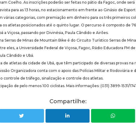
 Coelho. As inscrições poderão ser feitas no pátio da Fagoc, onde será d
vista para as 13 horas, no estacionamento em frente ao Ginásio de Esport
em várias categorias, com premiação em dinheiro para os três primeiros 
ra os atletas posicionados até o quinto lugar. O percurso é composto de 7
 a Viçosa, passando por Divinésia, Paula Cândido e Airões.
ona Serras de Minas de Mountain Bike é do Circuito Turístico Serras de Min
ntre eles, a Universidade Federal de Viçosa, Fagoc, Rádio Educadora FM d
aula Cândido e Ubá.
iva de atletas da cidade de Ubá, que têm participado de diversas provas na
missão Organizadora conta com o apoio das Polícias Militar e Rodoviária e 
o controle de tráfego, sinalização e controle dos atletas.
cipação de pelo menos 100 ciclistas. Mais informações: (031) 3899-1531/174
Compartilhe: