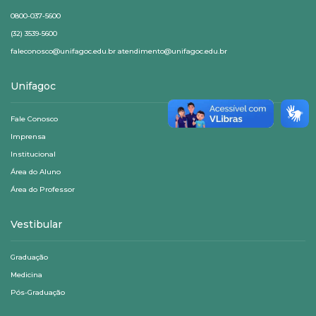
0800-037-5600
(32) 3539-5600
faleconosco@unifagoc.edu.br atendimento@unifagoc.edu.br
Unifagoc
Fale Conosco
Imprensa
Institucional
Área do Aluno
Área do Professor
Vestibular
Graduação
Medicina
Pós-Graduação