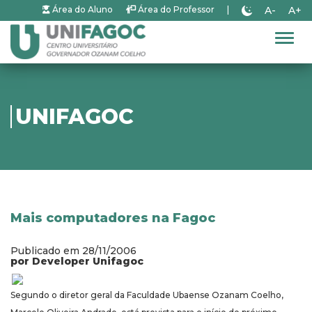
A-
A+
Área do Aluno
Área do Professor
|
Alter
UNIFAGOC
Mais computadores na Fagoc
Publicado em 28/11/2006
por Developer Unifagoc
Segundo o diretor geral da Faculdade Ubaense Ozanam Coelho,