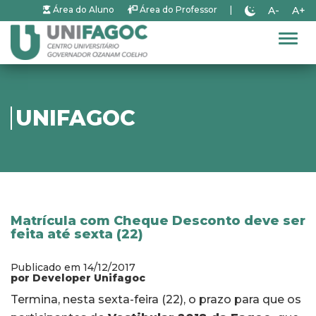
A-
A+
Área do Aluno
Área do Professor
|
Alter
UNIFAGOC
Matrícula com Cheque Desconto deve ser
feita até sexta (22)
Publicado em 14/12/2017
por Developer Unifagoc
Termina, nesta sexta-feira (22), o prazo para que os