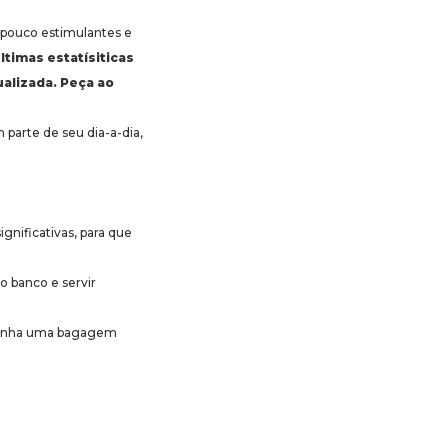
s, pouco estimulantes e
ltimas estatísiticas
ualizada. Peça ao
 parte de seu dia-a-dia,
nificativas, para que
no banco e servir
e tenha uma bagagem