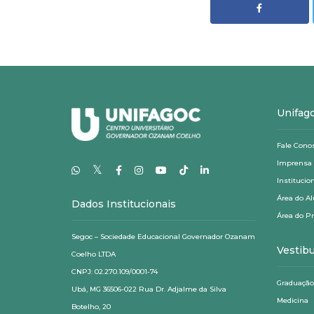
Unifag
Fale Cono
Imprensa
𝕏
Institucio
Área do A
Dados Institucionais
Área do P
Segoc – Sociedade Educacional Governador Ozanam
Vestibu
Coelho LTDA
CNPJ: 02.270.109/0001-74
Graduação
Ubá, MG 36506-022 Rua Dr. Adjalme da Silva
Medicina
Botelho, 20