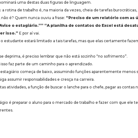
ominará uma destas duas figuras de linguagem.
 a rotina de trabalho é, na maioria da vezes, cheia de tarefas burocrática
, não é? Quem nunca ouviu a frase:
“Preciso de um relatório com as ú
Avise o estagiário.””
“A planilha de contatos do Excel está desat
er isso.”
E por aí vai.
 estudante estará limitado a tais tarefas, mas que elas certamente fazem
e deprima, é preciso lembrar que não está sozinho “no sofrimento”.
 isso faz parte de um caminho para o aprendizado.
o estagiário começa de baixo, assumindo funções aparentemente menos sig
ga assumir responsabilidades e cresça na carreira.
tas atividades, a função de buscar o lanche para o chefe, pagar as contas 
ágio é preparar o aluno para o mercado de trabalho e fazer com que el
rentes.