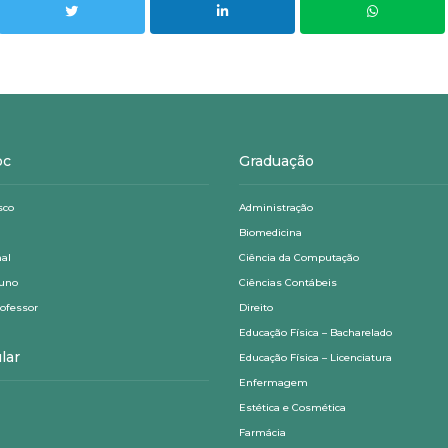
oc
Graduação
sco
Administração
Biomedicina
nal
Ciência da Computação
luno
Ciências Contábeis
rofessor
Direito
Educação Física – Bacharelado
lar
Educação Física – Licenciatura
Enfermagem
Estética e Cosmética
Farmácia