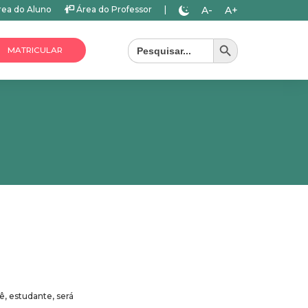
A-
A+
ea do Aluno
Área do Professor
|
Search Button
Search
for:
MATRICULAR
ê, estudante, será