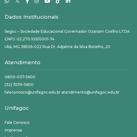
𝕏
Dados Institucionais
Segoc – Sociedade Educacional Governador Ozanam Coelho LTDA
CNPJ: 02.270.109/0001-74
Ubá, MG 36506-022 Rua Dr. Adjalme da Silva Botelho, 20
Atendimento
0800-037-5600
(32) 3539-5600
faleconosco@unifagoc.edu.br atendimento@unifagoc.edu.br
Unifagoc
Fale Conosco
Imprensa