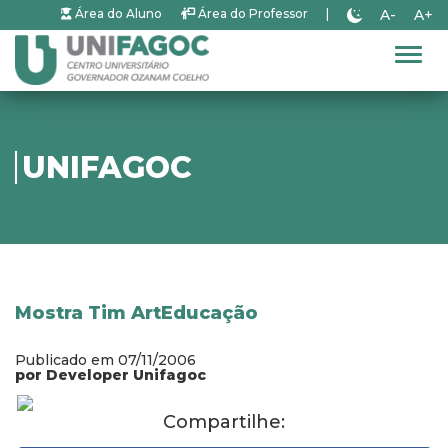
A-
A+
Área do Aluno
Área do Professor
|
Alter
UNIFAGOC
Mostra Tim ArtEducação
Publicado em 07/11/2006
por Developer Unifagoc
Compartilhe: