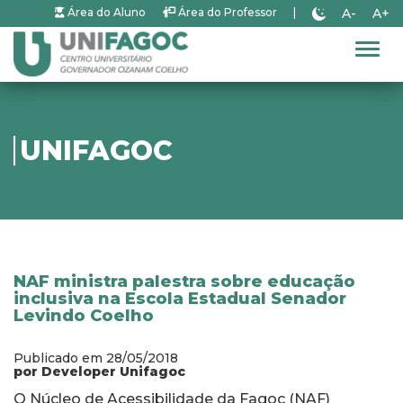
A-
A+
Área do Aluno
Área do Professor
|
Alter
UNIFAGOC
NAF ministra palestra sobre educação
inclusiva na Escola Estadual Senador
Levindo Coelho
Publicado em 28/05/2018
por Developer Unifagoc
O Núcleo de Acessibilidade da Fagoc (NAF)