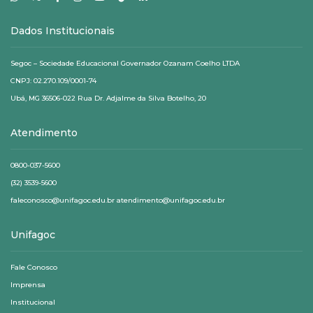
Dados Institucionais
Segoc – Sociedade Educacional Governador Ozanam Coelho LTDA
CNPJ: 02.270.109/0001-74
Ubá, MG 36506-022 Rua Dr. Adjalme da Silva Botelho, 20
Atendimento
0800-037-5600
(32) 3539-5600
faleconosco@unifagoc.edu.br atendimento@unifagoc.edu.br
Unifagoc
Fale Conosco
Imprensa
Institucional