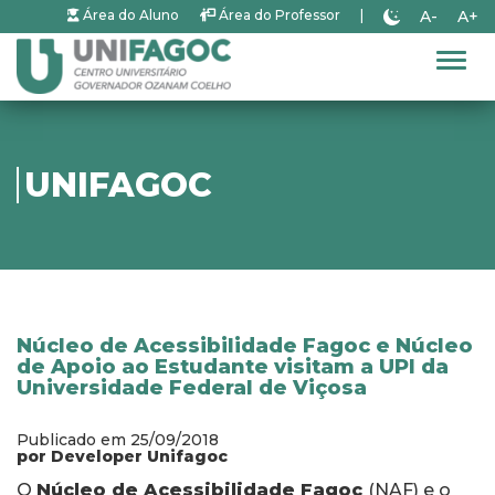
A-
A+
Área do Aluno
Área do Professor
|
Alter
UNIFAGOC
Núcleo de Acessibilidade Fagoc e Núcleo
de Apoio ao Estudante visitam a UPI da
Universidade Federal de Viçosa
Publicado em 25/09/2018
por Developer Unifagoc
O
Núcleo de Acessibilidade Fagoc
(NAF) e o