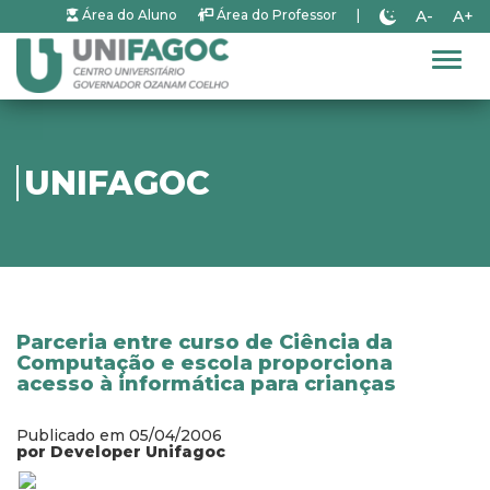
A-
A+
Área do Aluno
Área do Professor
|
Alter
UNIFAGOC
Parceria entre curso de Ciência da
Computação e escola proporciona
acesso à informática para crianças
Publicado em 05/04/2006
por Developer Unifagoc