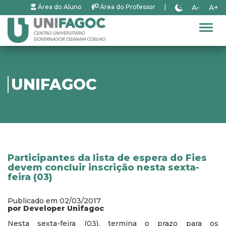
A-
A+
Área do Aluno
Área do Professor
|
Alter
UNIFAGOC
Participantes da lista de espera do Fies
devem concluir inscrição nesta sexta-
feira (03)
Publicado em 02/03/2017
por Developer Unifagoc
Nesta sexta-feira (03), termina o prazo para os