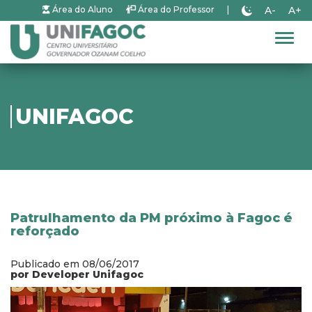
A-
A+
Área do Aluno
Área do Professor
|
Alter
UNIFAGOC
Patrulhamento da PM próximo à Fagoc é
reforçado
Publicado em 08/06/2017
por Developer Unifagoc