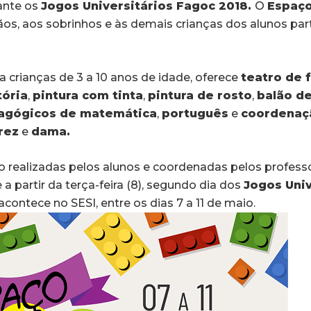
ante os
Jogos Universitários Fagoc 2018.
O
Espaço
mãos, aos sobrinhos e às demais crianças dos alunos par
a crianças de 3 a 10 anos de idade, oferece
teatro de 
tória
,
pintura com tinta
,
pintura de rosto
,
balão de
agógicos de matemática
,
português
e
coordenaç
rez
e
dama.
ão realizadas pelos alunos e coordenadas pelos profes
 partir da terça-feira (8), segundo dia dos
Jogos Univ
acontece no SESI, entre os dias 7 a 11 de maio.