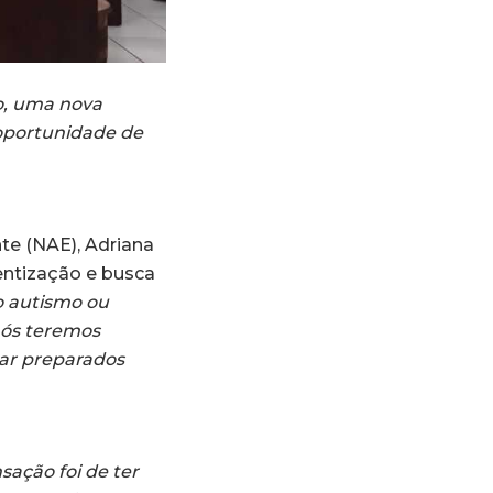
o, uma nova
 oportunidade de
te (NAE), Adriana
entização e busca
o autismo ou
nós teremos
tar preparados
nsação foi de ter