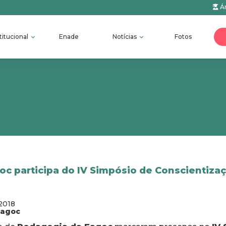
Ár
titucional
Enade
Notícias
Fotos
c participa do IV Simpósio de Conscientiza
2018
fagoc