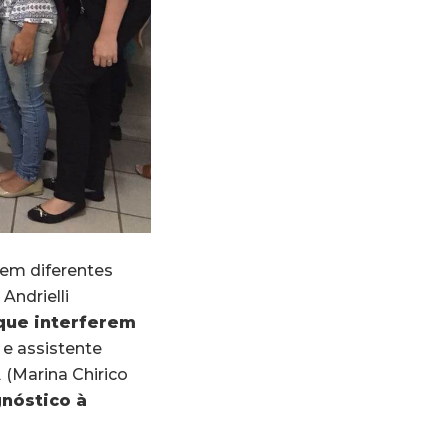
 em diferentes
Andrielli
que interferem
 e assistente
A
(Marina Chirico
nóstico à