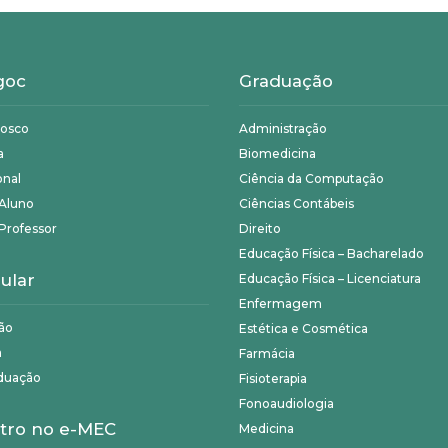
goc
Graduação
nosco
Administração
a
Biomedicina
onal
Ciência da Computação
 Aluno
Ciências Contábeis
Professor
Direito
Educação Física – Bacharelado
ular
Educação Física – Licenciatura
Enfermagem
ão
Estética e Cosmética
a
Farmácia
duação
Fisioterapia
Fonoaudiologia
tro no e-MEC
Medicina