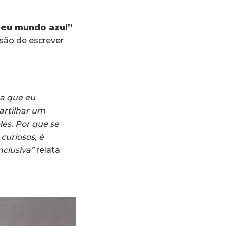
eu mundo azul”
são de escrever
oa que eu
artilhar um
es. Por que se
curiosos, é
clusiva”
relata