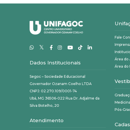
Unifa
Fale Co
Imprens
𝕏
Instituci
Área do
Dados Institucionais
Área do 
Segoc – Sociedade Educacional
Vestib
Governador Ozanam Coelho LTDA
CNPJ: 02.270.109/0001-74
Graduaç
Ubá, MG 36506-022 Rua Dr. Adjalme da
Medicin
Silva Botelho, 20
Pós-Gra
Atendimento
Cadas