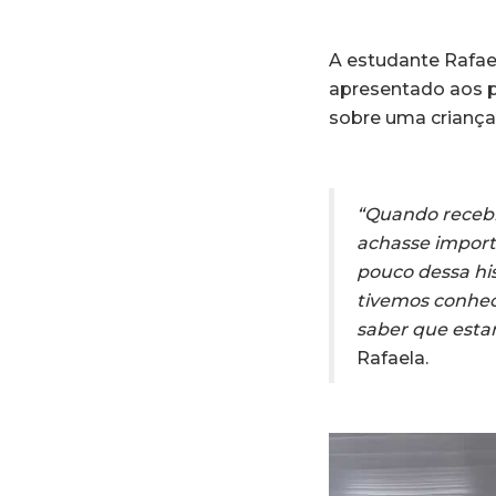
A estudante Rafael
apresentado aos p
sobre uma crianç
“Quando recebi
achasse import
pouco dessa hi
tivemos conhec
saber que esta
Rafaela.