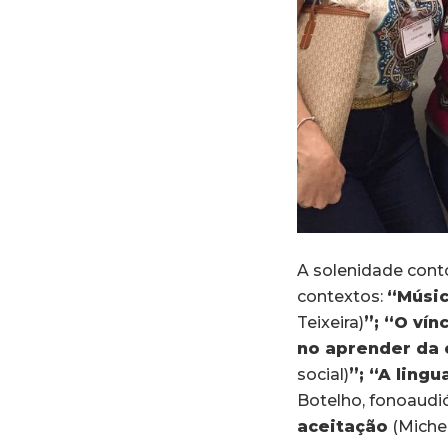
A solenidade cont
contextos:
“Músic
Teixeira)
”; “O ví
no aprender da
social)
”; “A ling
Botelho, fonoaudi
aceitação
(Michel