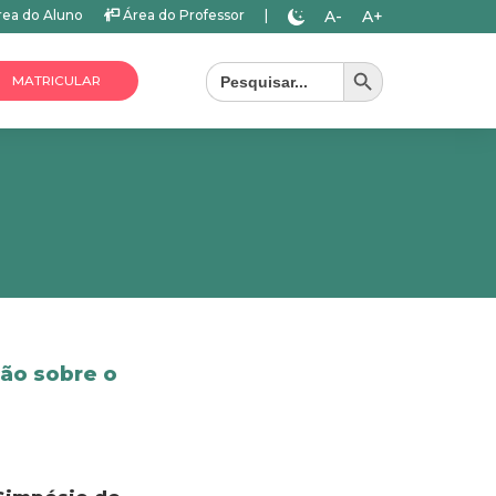
A-
A+
ea do Aluno
Área do Professor
|
Search Button
Search
for:
MATRICULAR
ção sobre o