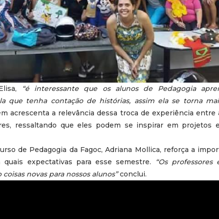
Elisa,
“é interessante que os alunos de Pedagogia apre
 que tenha contação de histórias, assim ela se torna mai
 acrescenta a relevância dessa troca de experiência entre 
ares, ressaltando que eles podem se inspirar em projetos 
urso de Pedagogia da Fagoc, Adriana Mollica, reforça a imp
 quais expectativas para esse semestre.
“Os professores
coisas novas para nossos alunos”
conclui.