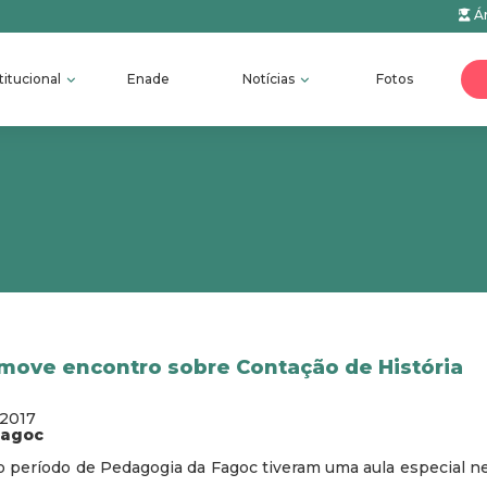
Ár
titucional
Enade
Notícias
Fotos
move encontro sobre Contação de História
/2017
fagoc
o período de Pedagogia da Fagoc tiveram uma aula especial nest