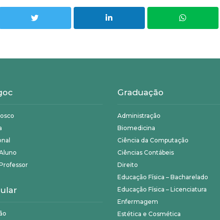
goc
Graduação
nosco
Administração
a
Biomedicina
onal
Ciência da Computação
 Aluno
Ciências Contábeis
Professor
Direito
Educação Física – Bacharelado
ular
Educação Física – Licenciatura
Enfermagem
ão
Estética e Cosmética