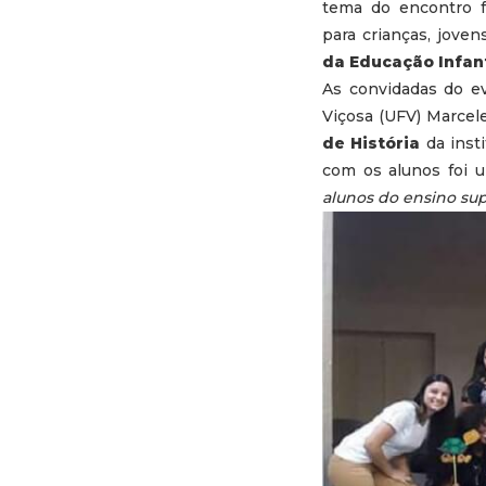
tema do encontro f
para crianças, jovens
da Educação Infant
As convidadas do ev
Viçosa (UFV) Marcel
de História
da insti
com os alunos foi 
alunos do ensino sup