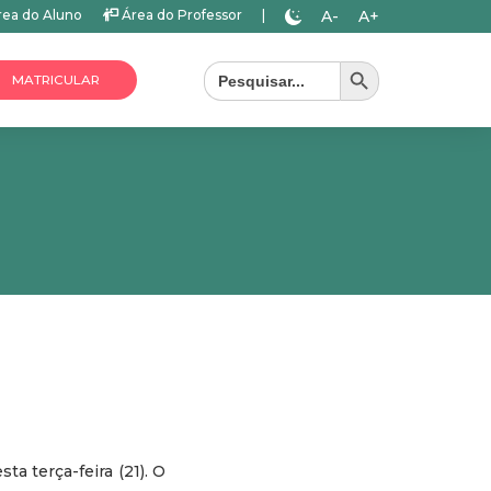
A-
A+
ea do Aluno
Área do Professor
|
Search Button
Search
for:
MATRICULAR
a terça-feira (21). O