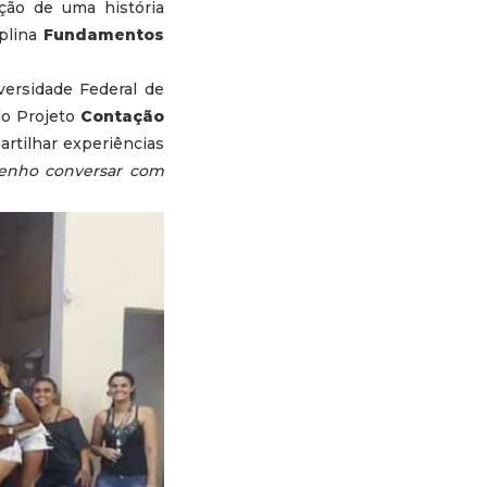
ção de uma história
iplina
Fundamentos
versidade Federal de
do Projeto
Contação
rtilhar experiências
venho conversar com