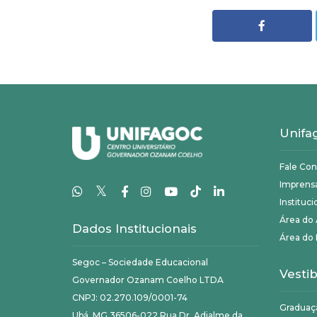
Unifa
Fale Co
Imprens
𝕏
Instituci
Área do
Dados Institucionais
Área do 
Segoc – Sociedade Educacional
Vestib
Governador Ozanam Coelho LTDA
CNPJ: 02.270.109/0001-74
Graduaç
Ubá, MG 36506-022 Rua Dr. Adjalme da