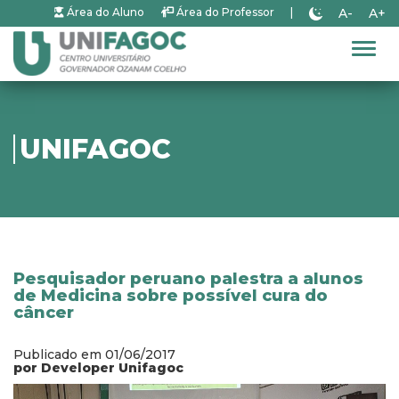
A-
A+
Área do Aluno
Área do Professor
|
Alter
UNIFAGOC
Pesquisador peruano palestra a alunos
de Medicina sobre possível cura do
câncer
Publicado em 01/06/2017
por Developer Unifagoc