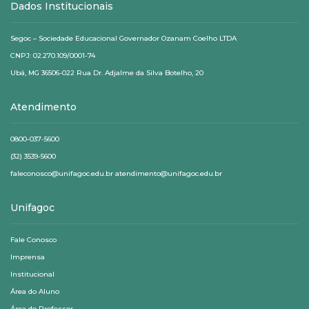
Dados Institucionais
Segoc – Sociedade Educacional Governador Ozanam Coelho LTDA
CNPJ: 02.270.109/0001-74
Ubá, MG 36506-022 Rua Dr. Adjalme da Silva Botelho, 20
Atendimento
0800-037-5600
(32) 3539-5600
faleconosco@unifagoc.edu.br atendimento@unifagoc.edu.br
Unifagoc
Fale Conosco
Imprensa
Institucional
Área do Aluno
Área do Professor