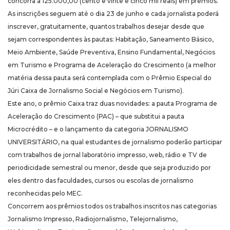
concorra a 125.000,00 (cento e vinte e cinco mil reais) em prêmios.
As inscrições seguem até o dia 23 de junho e cada jornalista poderá
inscrever, gratuitamente, quantos trabalhos desejar desde que
sejam correspondentes às pautas: Habitação, Saneamento Básico,
Meio Ambiente, Saúde Preventiva, Ensino Fundamental, Negócios
em Turismo e Programa de Aceleração do Crescimento (a melhor
matéria dessa pauta será contemplada com o Prêmio Especial do
Júri Caixa de Jornalismo Social e Negócios em Turismo).
Este ano, o prêmio Caixa traz duas novidades: a pauta Programa de
Aceleração do Crescimento (PAC) – que substitui a pauta
Microcrédito – e o lançamento da categoria JORNALISMO
UNIVERSITÁRIO, na qual estudantes de jornalismo poderão participar
com trabalhos de jornal laboratório impresso, web, rádio e TV de
periodicidade semestral ou menor, desde que seja produzido por
eles dentro das faculdades, cursos ou escolas de jornalismo
reconhecidas pelo MEC.
Concorrem aos prêmios todos os trabalhos inscritos nas categorias
Jornalismo Impresso, Radiojornalismo, Telejornalismo,