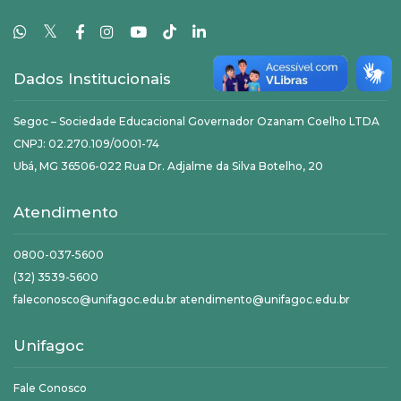
𝕏
Dados Institucionais
Segoc – Sociedade Educacional Governador Ozanam Coelho LTDA
CNPJ: 02.270.109/0001-74
Ubá, MG 36506-022 Rua Dr. Adjalme da Silva Botelho, 20
Atendimento
0800-037-5600
(32) 3539-5600
faleconosco@unifagoc.edu.br atendimento@unifagoc.edu.br
Unifagoc
Fale Conosco