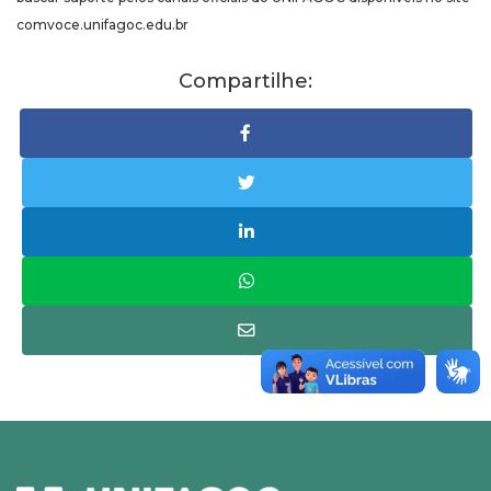
comvoce.unifagoc.edu.br
Compartilhe: