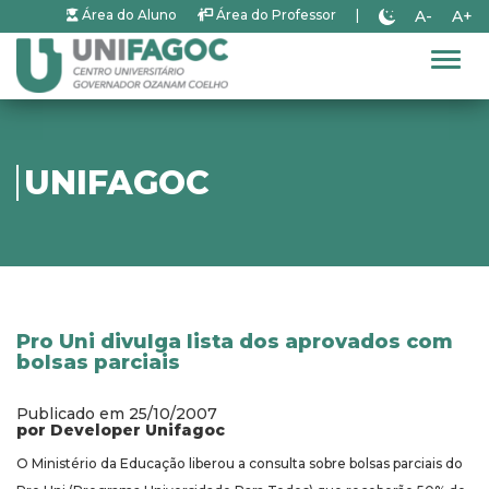
A-
A+
Área do Aluno
Área do Professor
|
Alter
UNIFAGOC
Pro Uni divulga lista dos aprovados com
bolsas parciais
Publicado em 25/10/2007
por Developer Unifagoc
O Ministério da Educação liberou a consulta sobre bolsas parciais do