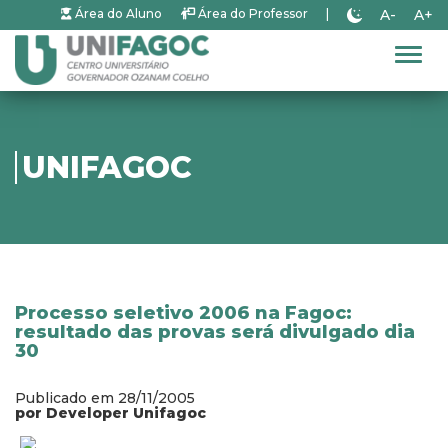
A-
A+
Área do Aluno
Área do Professor
|
Alter
UNIFAGOC
Processo seletivo 2006 na Fagoc:
resultado das provas será divulgado dia
30
Publicado em 28/11/2005
por Developer Unifagoc