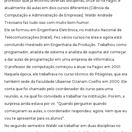
professor que já lecionou diversas disciplinas, onze só na Fagoc e
atualmente dá aulas em dois cursos diferentes (Ciência da
Computação e Administração de Empresas). Waldir Andrade
Trevisano faz tudo isso com muito bom humor.
Ele se formou em Engenharia Eletrônica, no Instituto Nacional de
Telecomunicações (Inatel). Fez vários cursos na área e agora está
concluindo mestrado em Engenharia da Produção. Trabalhou como
programador, analista de sistema e analista de suporte até começar
a dar aulas de programação em uma empresa de informática.
O professor de computação começou a atuar na Fagoc em 2001.
Naquela época, ele trabalhava no curso técnico do Pitágoras, que era
também sede da Faculdade Ubaense Ozanam Coelho em 2000. Ele
conta que foi chamado pelo coordenador do curso para uma
reunião, e, na qual foi convidado a trabalhar na instituição. Porém, a
surpresa ainda estava por vir. “Quando perguntei quando
começariam as aulas, o coordenador respondeu: agora. Vem que eu
vou te apresentar para os alunos”.
No segundo semestre Waldir vai trabalhar em duas disciplinas no