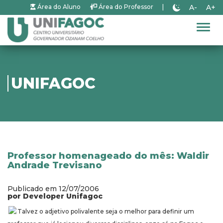
A-
A+
Área do Aluno
Área do Professor
|
Alter
UNIFAGOC
Professor homenageado do mês: Waldir
Andrade Trevisano
Publicado em 12/07/2006
por Developer Unifagoc
Talvez o adjetivo polivalente seja o melhor para definir um