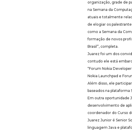
organização, grade de p
na Semana da Computaçã
atuais e totalmente rel
de elogiar os palestrant
como a Semana da Comp
formação de novos profi
Brasil”, completa.
Juarez foi um dos convi
contudo ele está embarca
“Forum Nokia Developer
Nokia Launchpad e Foru
Além disso, ele partici
baseados na plataforma 
Em outra oportunidade Ju
desenvolvimento de aplic
coordenador do Curso de
Juarez Junior é Senior S
linguagem Java e plata