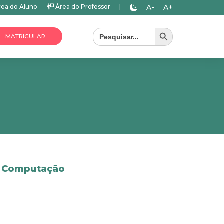
A-
A+
ea do Aluno
Área do Professor
|
Search Button
Search
for:
MATRICULAR
a Computação