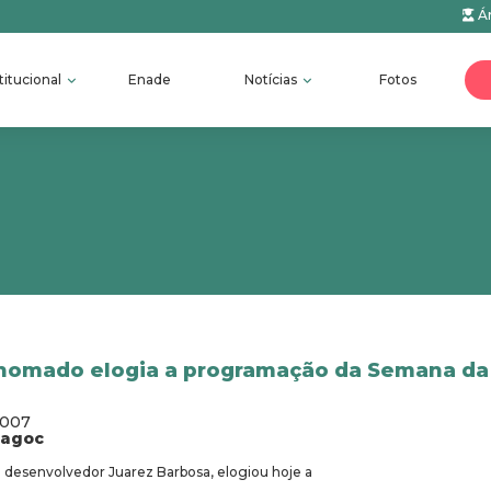
Ár
titucional
Enade
Notícias
Fotos
renomado elogia a programação da Semana d
2007
fagoc
e desenvolvedor Juarez Barbosa, elogiou hoje a