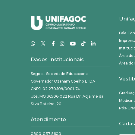
Unifa
Fale Co
Imprens
𝕏
Instituci
Área do
Dados Institucionais
Área do 
Segoc – Sociedade Educacional
Vestib
Governador Ozanam Coelho LTDA
CNPJ: 02.270.109/0001-74
Graduaç
Ubá, MG 36506-022 Rua Dr. Adjalme da
Medicin
Silva Botelho, 20
Pós-Gra
Atendimento
Cadas
0800-037-5600