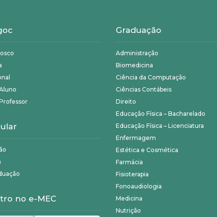
goc
Graduação
nosco
Administração
a
Biomedicina
onal
Ciência da Computação
 Aluno
Ciências Contábeis
Professor
Direito
Educação Física – Bacharelado
ular
Educação Física – Licenciatura
Enfermagem
ão
Estética e Cosmética
a
Farmácia
duação
Fisioterapia
Fonoaudiologia
tro no e-MEC
Medicina
Nutrição