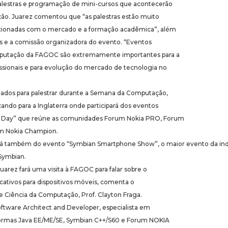
alestras e programação de mini-cursos que acontecerão
o. Juarez comentou que “as palestras estão muito
acionadas com o mercado e a formação acadêmica”, além
es e a comissão organizadora do evento. “Eventos
utação da FAGOC são extremamente importantes para a
ssionais e para evolução do mercado de tecnologia no
dados para palestrar durante a Semana da Computação,
ndo para a Inglaterra onde participará dos eventos
 Day” que reúne as comunidades Forum Nokia PRO, Forum
m Nokia Champion.
pará também do evento “Symbian Smartphone Show”, o maior evento da in
Symbian.
arez fará uma visita à FAGOC para falar sobre o
ativos para dispositivos móveis, comenta o
 Ciência da Computação, Prof. Clayton Fraga.
oftware Architect and Developer, especialista em
formas Java EE/ME/SE, Symbian C++/S60 e Forum NOKIA