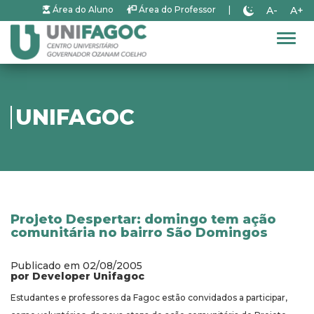
A-
A+
Área do Aluno
Área do Professor
|
Alter
UNIFAGOC
Projeto Despertar: domingo tem ação
comunitária no bairro São Domingos
Publicado em 02/08/2005
por Developer Unifagoc
Estudantes e professores da Fagoc estão convidados a participar,