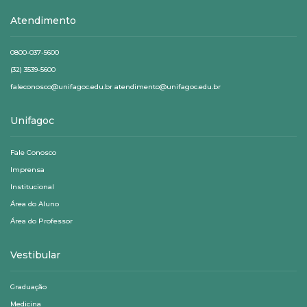
Atendimento
0800-037-5600
(32) 3539-5600
faleconosco@unifagoc.edu.br atendimento@unifagoc.edu.br
Unifagoc
Fale Conosco
Imprensa
Institucional
Área do Aluno
Área do Professor
Vestibular
Graduação
Medicina