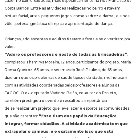
Lazer no bairro São João, mais especificamente na Rua Francisco da
Costa Barros. Entre as atividades realizadas no bairro estavam
pintura facial, artes, pequenos jogos, como xadrez e dama , e ainda
vôlei, peteca, ginástica olímpica e apresentação de dança.
Crianças, adolescentes e adultos fizeram a festa e se divertiram pra
valer.
“Adoro os professores e gosto de todas as brincadeiras”
,
completou Thamirys Moreira, 12 anos, participante do projeto. Maria
Roma Queiroz, 63 anos, e seu marido José Paulino, de 65 anos,
dizeram que os problemas de saúde típicos da idade, melhoraram
com as atividades coordenadas pelos professores e alunos da
FAGOC. O ex-deputado Vadinho Baião, co-autor do Projeto,
também prestigiou o evento e ressaltou a importância
de se realizar um projeto que leve lazer e esporte as comunidades
que são carentes:
“Esse é um dos papéis da Educação:
integrar, formar cidadãos. A atividade acadêmica tem que
extrapolar o campus, e é exatamente isso que está