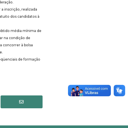
deração.
a inscrição, realizada
atuito dos candidatos à
 obtido média mínima de
ar na condição de
ra concorrer à bolsa
e.
seqüenciais de formação