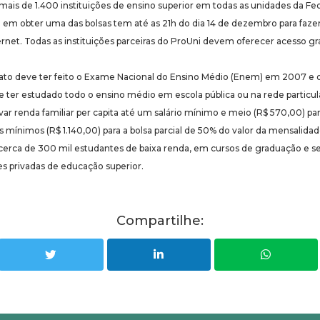
mais de 1.400 instituições de ensino superior em todas as unidades da Fe
em obter uma das bolsas tem até as 21h do dia 14 de dezembro para fazer 
rnet. Todas as instituições parceiras do ProUni devem oferecer acesso gr
dato deve ter feito o Exame Nacional do Ensino Médio (Enem) em 2007 e
ter estudado todo o ensino médio em escola pública ou na rede particul
ovar renda familiar per capita até um salário mínimo e meio (R$ 570,00) pa
ios mínimos (R$ 1.140,00) para a bolsa parcial de 50% do valor da mensalidad
 cerca de 300 mil estudantes de baixa renda, em cursos de graduação e 
ões privadas de educação superior.
Compartilhe: