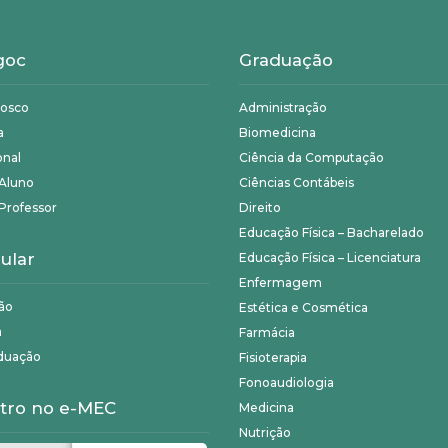
goc
Graduação
nosco
Administração
a
Biomedicina
onal
Ciência da Computação
 Aluno
Ciências Contábeis
Professor
Direito
Educação Física – Bacharelado
ular
Educação Física – Licenciatura
Enfermagem
ão
Estética e Cosmética
a
Farmácia
duação
Fisioterapia
Fonoaudiologia
tro no e-MEC
Medicina
Nutrição