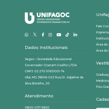
Unifa
Fale Co
Imprens
𝕏
Instituci
Área do
Dados Institucionais
Área do 
Segoc – Sociedade Educacional
Vestib
Governador Ozanam Coelho LTDA
CNPJ: 02.270.109/0001-74
Graduaç
Ubá, MG 36506-022 Rua Dr. Adjalme da
Medicin
Silva Botelho, 20
Pós-Gra
Atendimento
Cadas
0800-037-5600