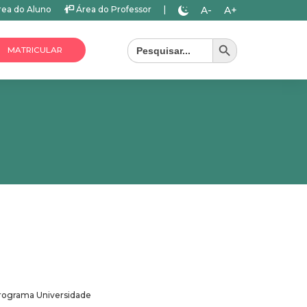
A-
A+
ea do Aluno
Área do Professor
|
Search Button
Search
for:
MATRICULAR
 Programa Universidade