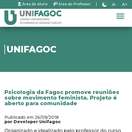
A-
A+
Área do Aluno
Área do Professor
|
Alter
UNIFAGOC
Psicologia da Fagoc promove reuniões
sobre movimento feminista. Projeto é
aberto para comunidade
Publicado em 26/09/2018
por Developer Unifagoc
Organizado e idealizado pelo professor do curso