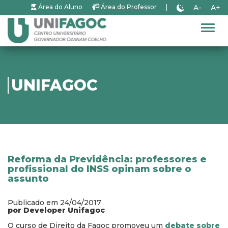
A-
A+
Área do Aluno
Área do Professor
|
Alter
UNIFAGOC
Reforma da Previdência: professores e
profissional do INSS opinam sobre o
assunto
Publicado em 24/04/2017
por Developer Unifagoc
O curso de Direito da Fagoc promoveu um
debate sobre