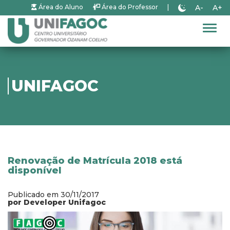
A-
A+
Área do Aluno
Área do Professor
|
Alter
UNIFAGOC
Renovação de Matrícula 2018 está
disponível
Publicado em 30/11/2017
por Developer Unifagoc