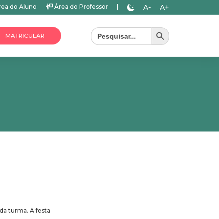
A-
A+
ea do Aluno
Área do Professor
|
Search Button
Search
for:
MATRICULAR
da turma. A festa