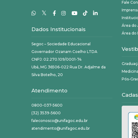
Fale Co
Imprens
𝕏
Instituci
Área do
Dados Institucionais
Área do 
Segoc – Sociedade Educacional
Vestib
Governador Ozanam Coelho LTDA
CNPJ: 02.270.109/0001-74
Graduaç
Ubá, MG 36506-022 Rua Dr. Adjalme da
Medicin
Silva Botelho, 20
Pós-Gra
Atendimento
Cadas
0800-037-5600
(32) 3539-5600
faleconosco@unifagoc.edu.br
atendimento@unifagoc.edu.br