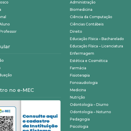
nosco
Administração
a
Biomedicina
onal
Ciência da Computação
 Aluno
Ciências Contábeis
Professor
Direito
Educação Física – Bacharelado
ular
Educação Física – Licenciatura
Enfermagem
ão
Estética e Cosmética
a
Farmácia
duação
Fisioterapia
Fonoaudiologia
tro no e-MEC
Medicina
Nutrição
Odontologia – Diurno
Odontologia – Noturno
Pedagogia
Psicologia