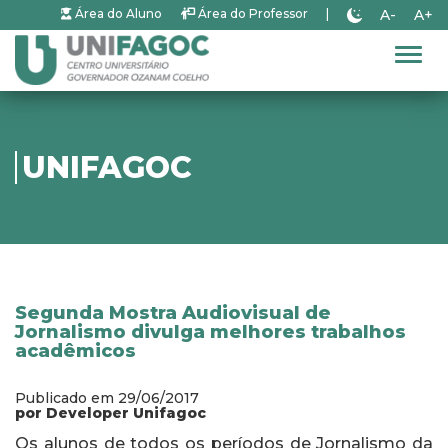
A-
A+
Área do Aluno
Área do Professor
|
Alter
UNIFAGOC
Segunda Mostra Audiovisual de
Jornalismo divulga melhores trabalhos
acadêmicos
Publicado em 29/06/2017
por Developer Unifagoc
Os alunos de todos os períodos de Jornalismo da