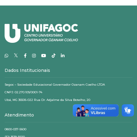
𝕏
Dados Institucionais
Segoc – Sociedade Educacional Governador Ozanam Coelho LTDA
CNPJ: 02.270.109/0001-74
Ubá, MG 36506-022 Rua Dr. Adjalme da Silva Botelho, 20
Atendimento
0800-037-5600
(32) 3539-5600