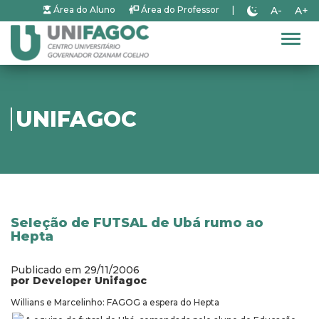
A-
A+
Área do Aluno
Área do Professor
|
Alter
UNIFAGOC
Seleção de FUTSAL de Ubá rumo ao
Hepta
Publicado em 29/11/2006
por Developer Unifagoc
Willians e Marcelinho: FAGOG a espera do Hepta