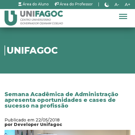
A-
A+
Área do Aluno
Área do Professor
|
Alter
UNIFAGOC
Semana Acadêmica de Administração
apresenta oportunidades e cases de
sucesso na profissão
Publicado em 22/05/2018
por Developer Unifagoc