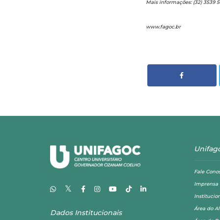
Mais informações: (32) 3539 
www.fagoc.br
Unifag
Fale Cono
Imprensa
𝕏
Institucio
Área do A
Dados Institucionais