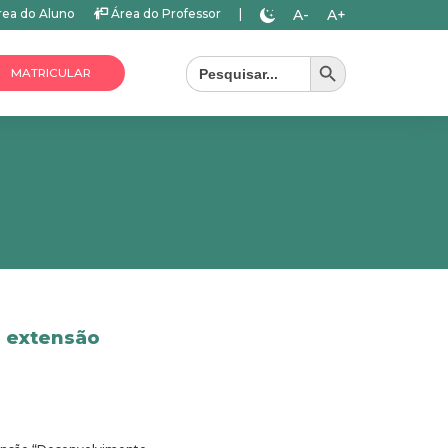
A-
A+
ea do Aluno
Área do Professor
|
Search Button
Search
for:
MATRICULAR
e extensão