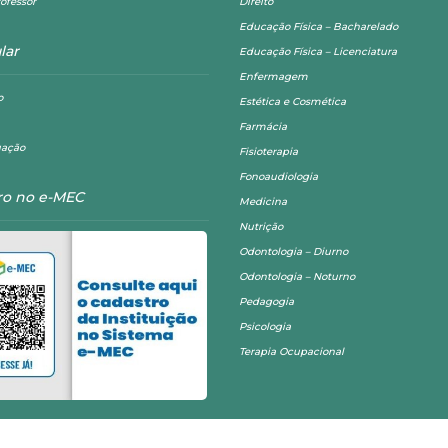
ofessor
Direito
Educação Física – Bacharelado
lar
Educação Física – Licenciatura
Enfermagem
o
Estética e Cosmética
Farmácia
uação
Fisioterapia
Fonoaudiologia
ro no e-MEC
Medicina
Nutrição
Odontologia – Diurno
Odontologia – Noturno
Pedagogia
Psicologia
Terapia Ocupacional