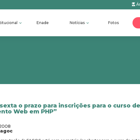
Ár
titucional
Enade
Notícias
Fotos
sexta o prazo para inscrições para o curso d
ento Web em PHP”
/2008
fagoc