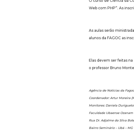
O curso de Ciência da C
Web com PHP”. As inscriç
As aulas serão ministrada
alunos da FAGOC as insc
Elas devem ser feitas n
o professor Bruno Monte
Agência de Notícias da Fagoc
Coordenador: Artur Moreira (M
Monitores: Daniela Duriguet
Faculdade Ubaense Ozanam 
Rua Dr. Adjalme da Silva Bote
Bairro Seminário – Ubá – MG