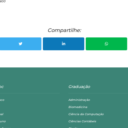
5600
Compartilhe:
oc
Graduação
sco
Administração
Biomedicina
nal
Ciência da Computação
luno
Ciências Contábeis