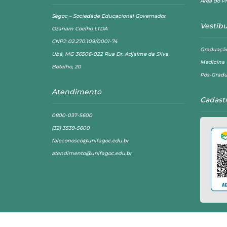
Área do Pr
Segoc – Sociedade Educacional Governador
Vestibu
Ozanam Coelho LTDA
CNPJ: 02.270.109/0001-74
Graduaçã
Ubá, MG 36506-022 Rua Dr. Adjalme da Silva
Medicina
Botelho, 20
Pós-Grad
Atendimento
Cadast
0800-037-5600
(32) 3539-5600
faleconosco@unifagoc.edu.br
atendimento@unifagoc.edu.br