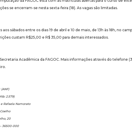
omputação da FAGOC está com as matrículas abertas para o curso de ex
ões se encerram-se nesta sexta-feira (18). As vagas são limitadas.
s aos sábados entre os dias 19 de abril e 10 de maio, de 13h às 18h, no cam
rições custam R$25,00 e R$ 35,00 para demais interessados.
a Secretaria Acadêmica da FAGOC. Mais informações através do telefone (
iro.
 (ANF)
tb: 2.579)
o e Rafaela Namorato
Coelho
lho, 20
 – 36500-000