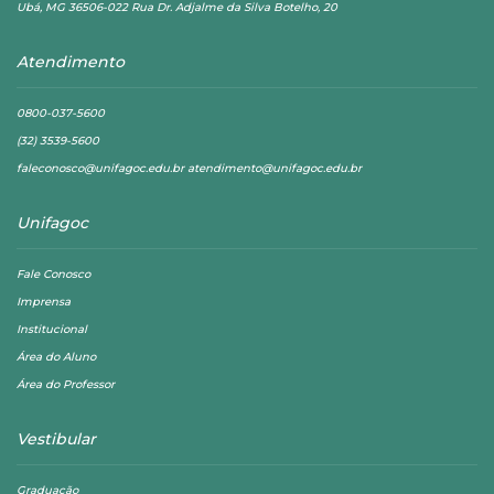
Ubá, MG 36506-022 Rua Dr. Adjalme da Silva Botelho, 20
Atendimento
0800-037-5600
(32) 3539-5600
faleconosco@unifagoc.edu.br atendimento@unifagoc.edu.br
Unifagoc
Fale Conosco
Imprensa
Institucional
Área do Aluno
Área do Professor
Vestibular
Graduação