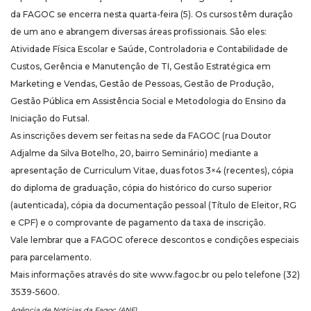
da FAGOC se encerra nesta quarta-feira (5). Os cursos têm duração
de um ano e abrangem diversas áreas profissionais. São eles:
Atividade Física Escolar e Saúde, Controladoria e Contabilidade de
Custos, Gerência e Manutenção de TI, Gestão Estratégica em
Marketing e Vendas, Gestão de Pessoas, Gestão de Produção,
Gestão Pública em Assistência Social e Metodologia do Ensino da
Iniciação do Futsal.
As inscrições devem ser feitas na sede da FAGOC (rua Doutor
Adjalme da Silva Botelho, 20, bairro Seminário) mediante a
apresentação de Curriculum Vitae, duas fotos 3×4 (recentes), cópia
do diploma de graduação, cópia do histórico do curso superior
(autenticada), cópia da documentação pessoal (Título de Eleitor, RG
e CPF) e o comprovante de pagamento da taxa de inscrição.
Vale lembrar que a FAGOC oferece descontos e condições especiais
para parcelamento.
Mais informações através do site www.fagoc.br ou pelo telefone (32)
3539-5600.
Agência de Notícias da Fagoc (ANF)