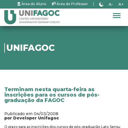
A-
A+
Área do Aluno
Área do Professor
|
Alter
UNIFAGOC
Terminam nesta quarta-feira as
inscrições para os cursos de pós-
graduação da FAGOC
Publicado em 04/03/2008
por Developer Unifagoc
O prazo para as inscrições dos cursos de pós-graduação Lato Sensu