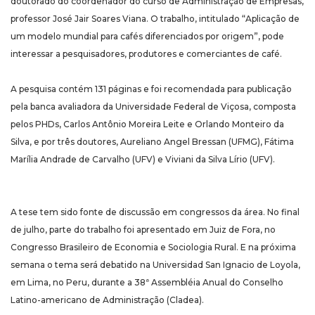
doutorado do coordenador do curso de Administração de Empresas,
professor José Jair Soares Viana. O trabalho, intitulado “Aplicação de
um modelo mundial para cafés diferenciados por origem”, pode
interessar a pesquisadores, produtores e comerciantes de café.
A pesquisa contém 131 páginas e foi recomendada para publicação
pela banca avaliadora da Universidade Federal de Viçosa, composta
pelos PHDs, Carlos Antônio Moreira Leite e Orlando Monteiro da
Silva, e por três doutores, Aureliano Angel Bressan (UFMG), Fátima
Marília Andrade de Carvalho (UFV) e Viviani da Silva Lírio (UFV).
A tese tem sido fonte de discussão em congressos da área. No final
de julho, parte do trabalho foi apresentado em Juiz de Fora, no
Congresso Brasileiro de Economia e Sociologia Rural. E na próxima
semana o tema será debatido na Universidad San Ignacio de Loyola,
em Lima, no Peru, durante a 38ª Assembléia Anual do Conselho
Latino-americano de Administração (Cladea).