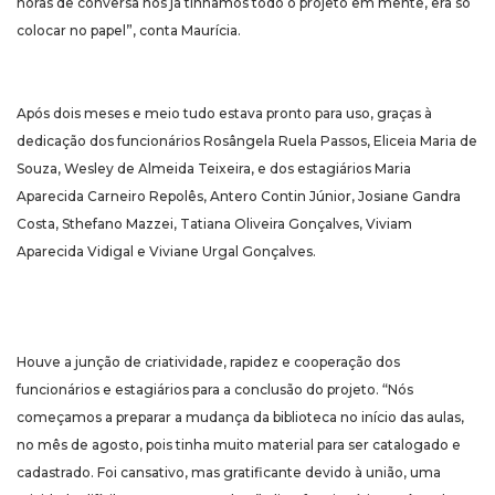
horas de conversa nós já tínhamos todo o projeto em mente, era só
colocar no papel”, conta Maurícia.
Após dois meses e meio tudo estava pronto para uso, graças à
dedicação dos funcionários Rosângela Ruela Passos, Eliceia Maria de
Souza, Wesley de Almeida Teixeira, e dos estagiários Maria
Aparecida Carneiro Repolês, Antero Contin Júnior, Josiane Gandra
Costa, Sthefano Mazzei, Tatiana Oliveira Gonçalves, Viviam
Aparecida Vidigal e Viviane Urgal Gonçalves.
Houve a junção de criatividade, rapidez e cooperação dos
funcionários e estagiários para a conclusão do projeto. “Nós
começamos a preparar a mudança da biblioteca no início das aulas,
no mês de agosto, pois tinha muito material para ser catalogado e
cadastrado. Foi cansativo, mas gratificante devido à união, uma