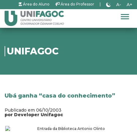
A-
A+
Área do Aluno
Área do Professor
|
Alter
UNIFAGOC
Ubá ganha “casa do conhecimento”
Publicado em 06/10/2003
por Developer Unifagoc