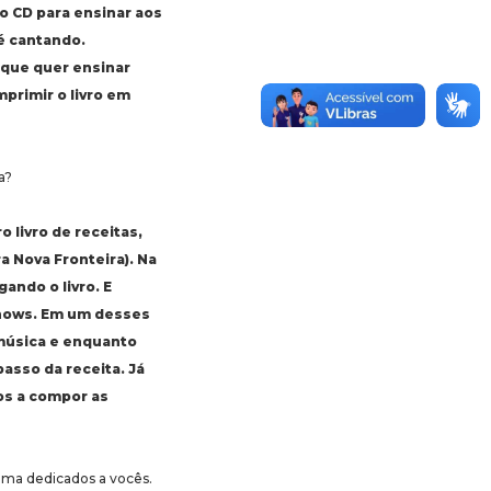
o CD para ensinar aos
 é cantando.
 que quer ensinar
primir o livro em
a?
 livro de receitas,
a Nova Fronteira). Na
ando o livro. E
shows. Em um desses
 música e enquanto
asso da receita. Já
os a compor as
rama dedicados a vocês.