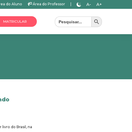
A-
A+
ea do Aluno
Área do Professor
|
Search Button
Search
for:
MATRICULAR
ndo
livro do Brasil, na