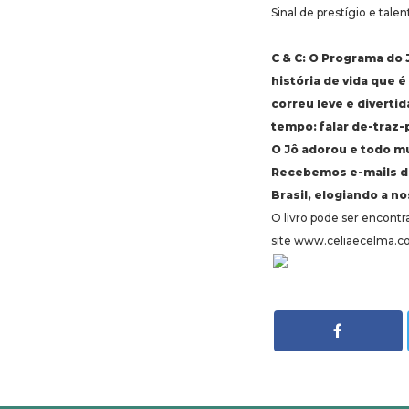
Sinal de prestígio e talen
C & C: O Programa do 
história de vida que 
correu leve e diverti
tempo: falar de-traz-
O Jô adorou e todo m
Recebemos e-mails de 
Brasil, elogiando a n
O livro pode ser encontra
site www.celiaecelma.c