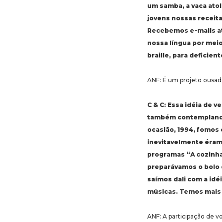
um samba, a vaca atol
jovens nossas receitas
Recebemos e-mails at
nossa língua por mei
braille, para deficient
ANF: É um projeto ousado
C & C: Essa idéia de 
também contemplando a
ocasião, 1994, fomos 
inevitavelmente éram
programas “A cozinha
preparávamos o bolo 
saímos dali com a id
músicas. Temos mais 
ANF: A participação de v