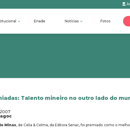
Ár
titucional
Enade
Notícias
Fotos
iadas: Talento mineiro no outro lado do mu
/2007
fagoc
de Minas
, de Celia & Celma, da Editora Senac, foi premiado como o melhor 