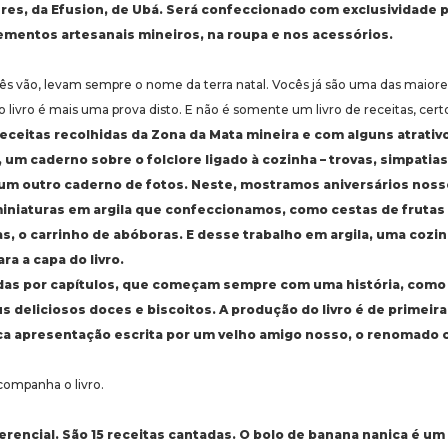
res, da Efusion, de Ubá. Será confeccionado com exclusividade p
mentos artesanais mineiros, na roupa e nos acessórios.
s vão, levam sempre o nome da terra natal. Vocês já são uma das maiores 
o livro é mais uma prova disto. E não é somente um livro de receitas, cert
5 receitas recolhidas da Zona da Mata mineira e com alguns atrati
 um caderno sobre o folclore ligado à cozinha – trovas, simpatias
e um outro caderno de fotos. Neste, mostramos aniversários nos
iniaturas em argila que confeccionamos, como cestas de frutas
s, o carrinho de abóboras. E desse trabalho em argila, uma cozi
ra a capa do livro.
didas por capítulos, que começam sempre com uma história, como
s deliciosos doces e biscoitos. A produção do livro é de primeira
ca apresentação escrita por um velho amigo nosso, o renomado c
ompanha o livro.
erencial. São 15 receitas cantadas. O bolo de banana nanica é um 