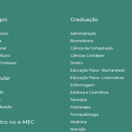
goc
Graduação
nosco
Administração
a
Biomedicina
onal
Ciência da Computação
 Aluno
Ciências Contábeis
Professor
Direito
Educação Física – Bacharelado
ular
Educação Física – Licenciatura
Enfermagem
ão
Estética e Cosmética
a
Farmácia
duação
Fisioterapia
Fonoaudiologia
tro no e-MEC
Medicina
Nutrição