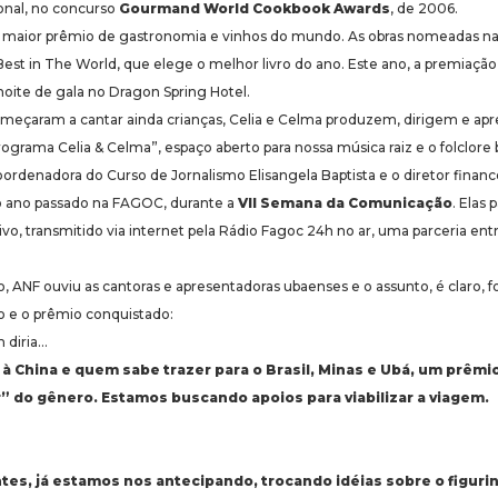
onal, no concurso
Gourmand World Cookbook Awards
, de 2006.
o maior prêmio de gastronomia e vinhos do mundo. As obras nomeadas nas
t in The World, que elege o melhor livro do ano. Este ano, a premiação 
 noite de gala no Dragon Spring Hotel.
omeçaram a cantar ainda crianças, Celia e Celma produzem, dirigem e apr
rograma Celia & Celma”, espaço aberto para nossa música raiz e o folclore b
oordenadora do Curso de Jornalismo Elisangela Baptista e o diretor finan
 do ano passado na FAGOC, durante a
VII Semana da Comunicação
. Elas
vivo, transmitido via internet pela Rádio Fagoc 24h no ar, uma parceria entre
 ANF ouviu as cantoras e apresentadoras ubaenses e o assunto, é claro, 
e o prêmio conquistado:
 diria…
 à China e quem sabe trazer para o Brasil, Minas e Ubá, um prêmio
” do gênero. Estamos buscando apoios para viabilizar a viagem.
tes, já estamos nos antecipando, trocando idéias sobre o figurin