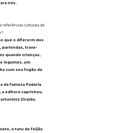
ara nós.
referências culturais da
o?
vos que o difererm dos
, parlendas, trava-
sos quando crianças,
 e legumes, um
nha com seu fogão de
 a da famosa Padaria
, a editora caprichou.
artunista Ziraldo.
xote, o tutu de feijão