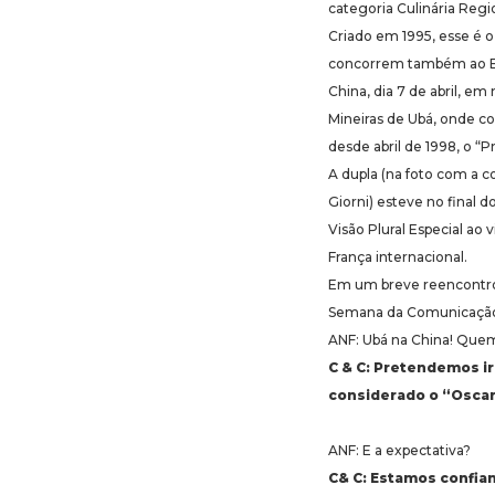
categoria Culinária Regi
Criado em 1995, esse é 
concorrem também ao Bes
China, dia 7 de abril, em
Mineiras de Ubá, onde c
desde abril de 1998, o “P
A dupla (na foto com a c
Giorni) esteve no final
Visão Plural Especial ao 
França internacional.
Em um breve reencontro,
Semana da Comunicação 
ANF: Ubá na China! Quem
C & C: Pretendemos ir
considerado o “Oscar
ANF: E a expectativa?
C& C: Estamos confian