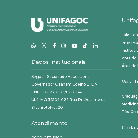
Unifa
Fale Co
Imprens
𝕏
Instituci
Área do
Dados Institucionais
Área do 
Segoc – Sociedade Educacional
Vestib
Governador Ozanam Coelho LTDA
CNPJ: 02.270.109/0001-74
Graduaç
Ubá, MG 36506-022 Rua Dr. Adjalme da
Medicin
Silva Botelho, 20
Pós-Gra
Atendimento
Cadas
0800-037-5600