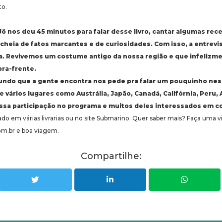
to.
Jô nos deu 45 minutos para falar desse livro, cantar algumas rec
é cheia de fatos marcantes e de curiosidades. Com isso, a entrevi
da. Revivemos um costume antigo da nossa região e que infelizme
pra-frente.
undo que a gente encontra nos pede pra falar um pouquinho nes
vários lugares como Austrália, Japão, Canadá, Califórnia, Peru, 
ossa participação no programa e muitos deles interessados em co
do em várias livrarias ou no site Submarino. Quer saber mais? Faça uma vis
om.br e boa viagem.
Compartilhe: