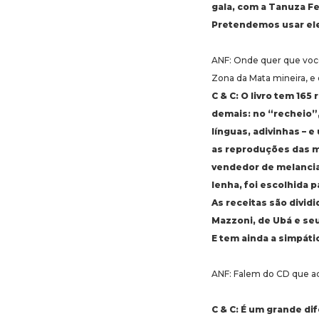
gala, com a Tanuza Fe
Pretendemos usar ele
ANF: Onde quer que você
Zona da Mata mineira, e 
C & C: O livro tem 16
demais: no “recheio”,
línguas, adivinhas – 
as reproduções das m
vendedor de melancia
lenha, foi escolhida pa
As receitas são divi
Mazzoni, de Ubá e seu
E tem ainda a simpáti
ANF: Falem do CD que ac
C & C: É um grande dif