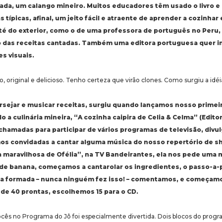
ada, um calango mineiro. Muitos educadores têm usado o livro e 
 típicas, afinal, um jeito fácil e atraente de aprender a cozinhar
é do exterior, como o de uma professora de português no Peru,
o das receitas cantadas. Também uma editora portuguesa quer im
es visuais.
, original e delicioso. Tenho certeza que virão clones. Como surgiu a idéi
versejar e musicar receitas, surgiu quando lançamos nosso primeiro
 culinária mineira, “A cozinha caipira de Celia & Celma” (Editor
chamadas para participar de vários programas de televisão, divulg
os convidadas a cantar alguma música do nosso repertório de 
 maravilhosa de Ofélia”, na TV Bandeirantes, ela nos pede uma
de banana, começamos a cantarolar os ingredientes, o passo-a-p
éia formada – nunca ninguém fez isso! – comentamos, e começam
de 40 prontas, escolhemos 15 para o CD.
ocês no Programa do Jô foi especialmente divertida. Dois blocos do prog