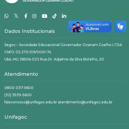
𝕏
Dados Institucionais
Segoc – Sociedade Educacional Governador Ozanam Coelho LTDA
CNPJ: 02.270.109/0001-74
Ubá, MG 36506-022 Rua Dr. Adjalme da Silva Botelho, 20
Atendimento
0800-037-5600
(32) 3539-5600
faleconosco@unifagoc.edu.br atendimento@unifagoc.edu.br
Unifagoc