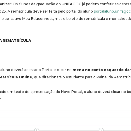
anizar! Os alunos da graduação do UNIFAGOC já podem conferir as datas d
025.
A rematrícula deve ser feita pelo portal do aluno
portalaluno.unifagoc
pelo aplicativo Meu Educonnect, mas o boleto de rematrícula e mensalida
 A REMATRÍCULA
o aluno deverá acessar o Portal e clicar no
menu no canto esquerdo da 
Matrícula Online
, que direcionará o estudante para o Painel da Rematríc
xibido um texto de apresentação do Novo Portal, o aluno deverá clicar no b
.