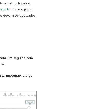
a rematrícula para o
.edu.br
no navegador.
des devem ser acessados
tela
. Em seguida, será
ula.
otão
PRÓXIMO
, como