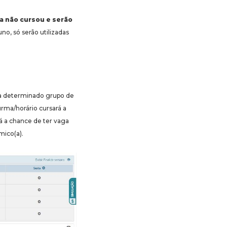
da não cursou e serão
uno, só serão utilizadas
ara determinado grupo de
urma/horário cursará a
rá a chance de ter vaga
mico(a).