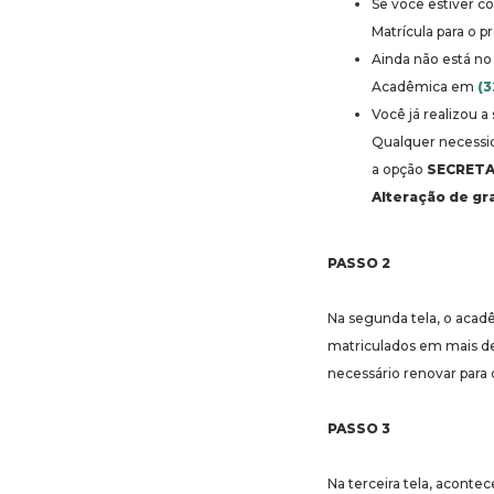
Se você estiver c
Matrícula para o 
Ainda não está no 
Acadêmica em
(
Você já realizou 
Qualquer necessid
a opção
SECRETA
Alteração de gra
PASSO 2
Na segunda tela, o acad
matriculados em mais de
necessário renovar para o
PASSO 3
Na terceira tela, acontec