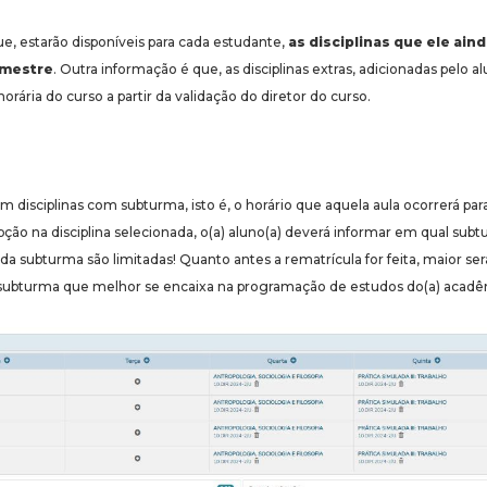
e, estarão disponíveis para cada estudante,
as disciplinas que ele ain
emestre
. Outra informação é que, as disciplinas extras, adicionadas pelo al
horária do curso a partir da validação do diretor do curso.
m disciplinas com subturma, isto é, o horário que aquela aula ocorrerá p
pção na disciplina selecionada, o(a) aluno(a) deverá informar em qual subt
ada subturma são limitadas! Quanto antes a rematrícula for feita, maior se
a subturma que melhor se encaixa na programação de estudos do(a) acadê