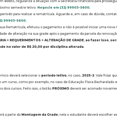
om débito, regularize a situação com a Secretaria Financeira para prosse
próximo semestre letivo.
Negocie em (32) 99903-5600
;
período para realizar a rematrícula. Aguarde e, em caso de dúvida, contat
32) 99903-5600
;
a sua Rematrícula, efetuou o pagamento e não é possível iniciar uma nova 
ade de alteração na sua grade após o pagamento da parcela da renovação
RIA > REQUERIMENTOS > ALTERAÇÃO DE GRADE
,
ao fazer isso
,
ser
de no valor de R$ 20,00 por disciplina alterada
.
êmico deverá selecionar o
período letivo
, no caso,
2025-2
. Vale frisar 
 um curso, como por exemplo, no caso de Educação Física Bacharelado e 
s dois cursos. Feito isso, o botão
PRÓXIMO
deverá ser acionado novame
erá a parte da
Montagem da Grade
, nela o estudante deverá escolher as 