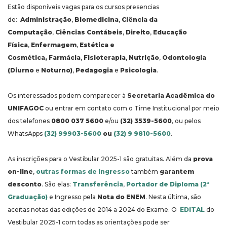
Estão disponíveis vagas para os cursos presencias
de:
Administração
,
Biomedicina
,
Ciência da
Computação
,
Ciências Contábeis
,
Direito
,
Educação
Física
,
Enfermagem
,
Estética e
Cosmética,
Farmácia
,
Fisioterapia
,
Nutrição
,
Odontologia
(Diurno
e
Noturno)
,
Pedagogia
e
Psicologia
.
Os interessados podem comparecer à
Secretaria Acadêmica do
UNIFAGOC
ou entrar em contato com o Time Institucional por meio
dos telefones
0800 037 5600
e/ou
(32) 3539-5600
, ou pelos
WhatsApps
(32) 99903-5600
ou
(32) 9 9810-5600
.
As inscrições para o Vestibular 2025-1 são gratuitas. Além da
prova
on-line
,
outras formas de ingresso
também
garantem
desconto
. São elas:
Transferência
,
Portador de Diploma (2ª
Graduação)
e Ingresso pela
Nota do ENEM
. Nesta última, são
aceitas notas das edições de 2014 a 2024 do Exame. O
EDITAL
do
Vestibular 2025-1 com todas as orientações pode ser